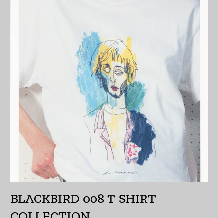
オランダ領カリブ
(USD $)
オーストラリア (AUD
$)
オーストリア (EUR €)
オーランド諸島 (EUR
€)
カザフスタン (KZT ₸)
カタール (QAR ر.ق)
カナダ (CAD $)
カメルーン (XAF CFA)
BLACKBIRD 008 T-SHIRT
カンボジア (KHR ៛)
COLLECTION
カーボベルデ (CVE $)