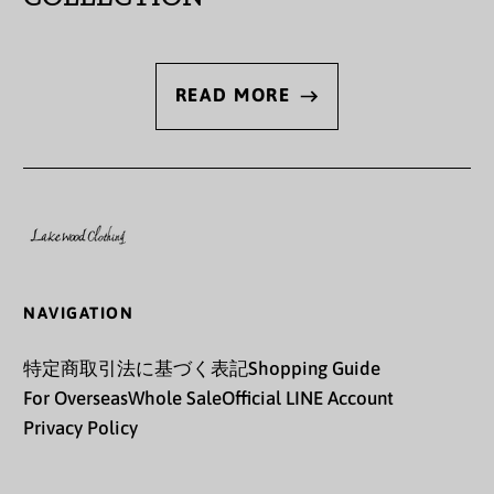
ガイアナ (GYD $)
ガボン (XOF Fr)
READ MORE
ガンビア (GMD D)
ガーナ (JPY ¥)
ガーンジー (GBP £)
キプロス (EUR €)
キュラソー (ANG ƒ)
NAVIGATION
キリバス (JPY ¥)
特定商取引法に基づく表記
Shopping Guide
For Overseas
Whole Sale
Official LINE Account
キルギス (KGS som)
Privacy Policy
ギニア (GNF Fr)
ギニアビサウ (XOF Fr)