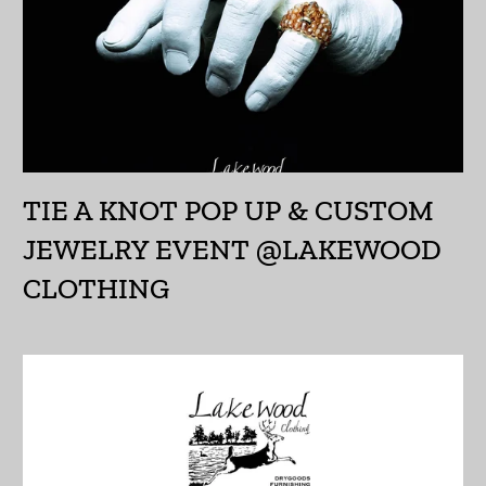
イエメン (YER ﷼)
イギリス (GBP £)
イスラエル (ILS ₪)
イタリア (EUR €)
イラク (JPY ¥)
TIE A KNOT POP UP & CUSTOM
インド (INR ₹)
JEWELRY EVENT @LAKEWOOD
インドネシア (IDR Rp)
CLOTHING
ウォリス・フツナ (XPF
Fr)
ウガンダ (UGX USh)
ウクライナ (UAH ₴)
ウズベキスタン (UZS