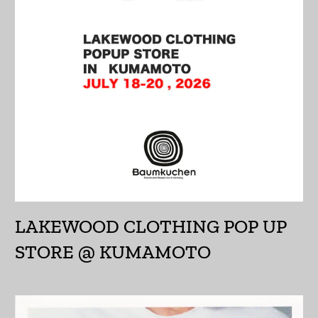
so'm)
ウルグアイ (UYU $U)
エクアドル (USD $)
エジプト (EGP ج.م)
エストニア (EUR €)
エスワティニ (JPY ¥)
エチオピア (ETB Br)
エリトリア (JPY ¥)
LAKEWOOD CLOTHING POP UP
エルサルバドル (USD
$)
STORE @ KUMAMOTO
オマーン (JPY ¥)
オランダ (EUR €)