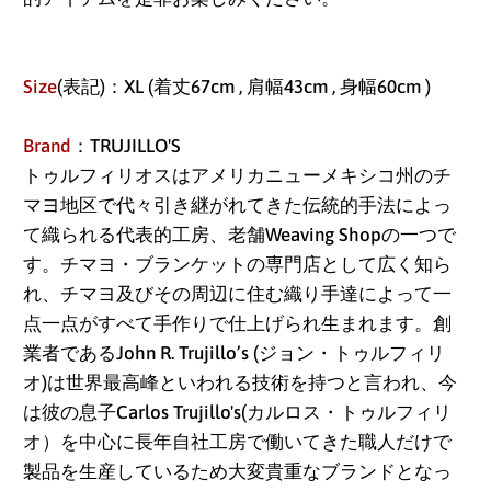
Size
(表記)：XL (着丈67cm , 肩幅43cm , 身幅60cm )
アイスランド (ISK kr)
Brand
：TRUJILLO'S
アイルランド (EUR €)
トゥルフィリオスはアメリカニューメキシコ州のチ
アセンション島 (SHP
マヨ地区で代々引き継がれてきた伝統的手法によっ
£)
て織られる代表的工房、老舗Weaving Shopの一つで
す。チマヨ・ブランケットの専門店として広く知ら
アゼルバイジャン
(AZN ₼)
れ、チマヨ及びその周辺に住む織り手達によって一
点一点がすべて手作りで仕上げられ生まれます。創
アフガニスタン (AFN
業者であるJohn R. Trujillo’s (ジョン・トゥルフィリ
؋)
オ)は世界最高峰といわれる技術を持つと言われ、今
アメリカ合衆国 (USD
は彼の息子Carlos Trujillo's(カルロス・トゥルフィリ
$)
オ）を中心に長年自社工房で働いてきた職人だけで
製品を生産しているため大変貴重なブランドとなっ
アラブ首長国連邦