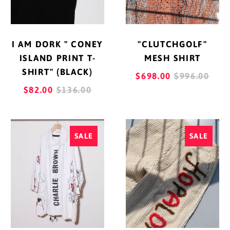
PRINT
グアドループ (EUR €)
T-
SHIRT"
グリーンランド (DKK
I AM DORK " CONEY
"CLUTCHGOLF"
(BLACK)
kr.)
ISLAND PRINT T-
MESH SHIRT
グレナダ (XCD $)
SHIRT" (BLACK)
REGULAR
$698.00
$996.00
REGULAR
PRICE
$82.00
$136.00
ケイマン諸島 (KYD $)
PRICE
ケニア (KES KSh)
"CLUTCHGOLF"
"CLUTCHGOL
ココス(キーリング)諸
SALE
SALE
WE
BAR
島 (AUD $)
LOVE
2.0
コスタリカ (CRC ₡)
YOU
TROUSERS
COAT
コソボ (EUR €)
(WHITE)
コモロ (KMF Fr)
コロンビア (JPY ¥)