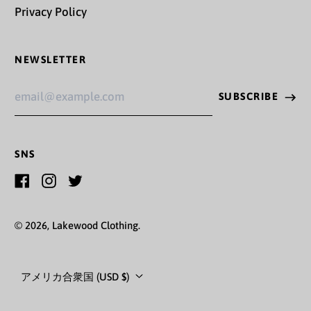
Privacy Policy
ジブラルタル (GBP £)
ジャマイカ (JMD $)
NEWSLETTER
ジャージー (JPY ¥)
Email
SUBSCRIBE
ジョージア (JPY ¥)
Address
ジンバブエ (USD $)
SNS
スイス (CHF CHF)
スウェーデン (SEK kr)
Facebook
Instagram
Twitter
スバールバル諸島・ヤ
© 2026,
Lakewood Clothing
.
ンマイエン島 (JPY ¥)
スペイン (EUR €)
Country/region
アメリカ合衆国 (USD $)
スリナム (JPY ¥)