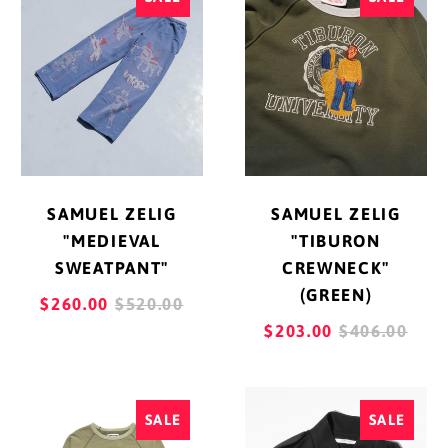
ZELIG
ZELIG
エチオピア (ETB Br)
"MEDIEVAL
"TIBURON
エリトリア (JPY ¥)
SWEATPANT"
CREWNECK"
(GREEN)
エルサルバドル (USD
$)
オマーン (JPY ¥)
オランダ (EUR €)
SAMUEL ZELIG
SAMUEL ZELIG
オランダ領カリブ
"MEDIEVAL
"TIBURON
(USD $)
SWEATPANT"
CREWNECK"
オーストラリア (AUD
(GREEN)
REGULAR
$260.00
$520.00
$)
PRICE
REGULAR
$203.00
$406.00
オーストリア (EUR €)
PRICE
オーランド諸島 (EUR
SAMUEL
ANSNAM
€)
SALE
SALE
ZELIG
"M-