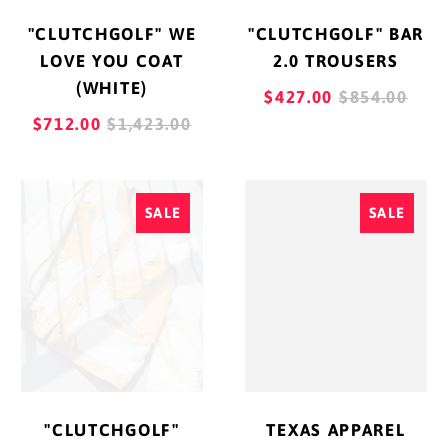
コンゴ共和国(ブラザ
"CLUTCHGOLF" WE
"CLUTCHGOLF" BAR
ビル) (XAF CFA)
LOVE YOU COAT
2.0 TROUSERS
(WHITE)
REGULAR
コンゴ民主共和国(キ
$427.00
$854.00
ンシャサ) (CDF Fr)
REGULAR
PRICE
$712.00
$1,423.00
PRICE
コートジボワール
(XOF Fr)
"CLUTCHGOLF"
TEXAS
SALE
SALE
WESRTERN
APPAREL
サウジアラビア (SAR
ر.س)
HORSES
"POLO
JACKET
TEE"
サウスジョージア・サ
(GREEN)
ウスサンドウィッチ諸
島 (GBP £)
サモア (WST T)
サントメ・プリンシペ
"CLUTCHGOLF"
TEXAS APPAREL
(STD Db)