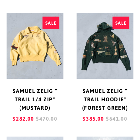
PRICE
PRICE
アンギラ (XCD $)
SAMUEL
SAMUEL
アンゴラ (JPY ¥)
SALE
SALE
ZELIG
ZELIG
"
"
アンティグア・バーブ
TRAIL
TRAIL
ーダ (XCD $)
1/4
HOODIE"
アンドラ (EUR €)
ZIP"
(FOREST
(MUSTARD)
GREEN)
イエメン (YER ﷼)
イギリス (GBP £)
SAMUEL ZELIG "
SAMUEL ZELIG "
イスラエル (ILS ₪)
TRAIL 1/4 ZIP"
TRAIL HOODIE"
イタリア (EUR €)
(MUSTARD)
(FOREST GREEN)
イラク (JPY ¥)
REGULAR
REGULAR
$282.00
$470.00
$385.00
$641.00
PRICE
PRICE
インド (INR ₹)