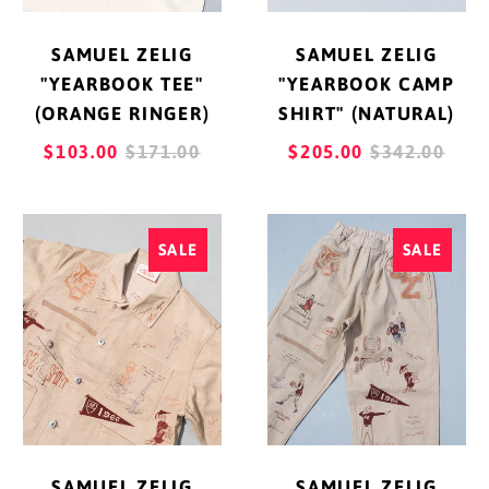
SAMUEL ZELIG
SAMUEL ZELIG
"YEARBOOK TEE"
"YEARBOOK CAMP
(ORANGE RINGER)
SHIRT" (NATURAL)
REGULAR
REGULAR
$103.00
$171.00
$205.00
$342.00
PRICE
PRICE
SAMUEL
SAMUEL
SALE
SALE
ZELIG
ZELIG
"YEARBOOK
"YEARBOOK
JACKET"
PANT"
(NATURAL)
(NATURAL)
SAMUEL ZELIG
SAMUEL ZELIG