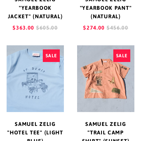
"YEARBOOK
"YEARBOOK PANT"
JACKET" (NATURAL)
(NATURAL)
REGULAR
REGULAR
$363.00
$605.00
$274.00
$456.00
PRICE
PRICE
SAMUEL
SAMUEL
SALE
SALE
ZELIG
ZELIG
"HOTEL
"TRAIL
TEE"
CAMP
(LIGHT
SHIRT"
BLUE)
(SUNSET)
アイスランド (ISK kr)
アイルランド (EUR €)
アセンション島 (SHP
SAMUEL ZELIG
SAMUEL ZELIG
£)
"TRAIL CAMP
"HOTEL TEE" (LIGHT