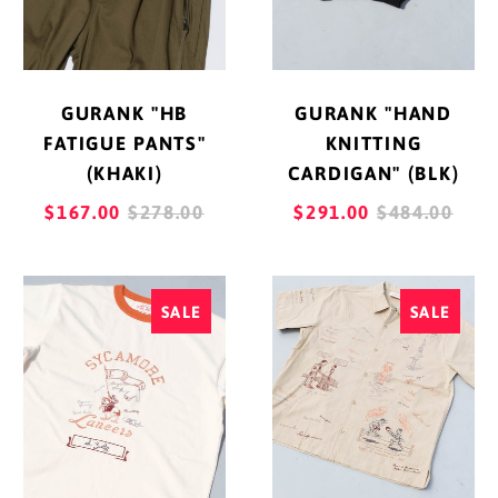
GURANK "HAND
GURANK "HB
KNITTING
FATIGUE PANTS"
CARDIGAN" (BLK)
(KHAKI)
REGULAR
REGULAR
$291.00
$484.00
$167.00
$278.00
PRICE
PRICE
SAMUEL
SAMUEL
SALE
SALE
ZELIG
ZELIG
"YEARBOOK
"YEARBOOK
TEE"
CAMP
(ORANGE
SHIRT"
RINGER)
(NATURAL)