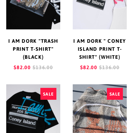
キプロス (EUR €)
PRINT
CONEY
T-
ISLAND
キュラソー (ANG ƒ)
SHIRT"
PRINT
キリバス (JPY ¥)
(BLACK)
T-
SHIRT"
キルギス (KGS som)
I AM DORK "TRASH
I AM DORK " CONEY
(WHITE)
ギニア (GNF Fr)
PRINT T-SHIRT"
ISLAND PRINT T-
(BLACK)
SHIRT" (WHITE)
ギニアビサウ (XOF Fr)
REGULAR
REGULAR
$82.00
$136.00
$82.00
$136.00
ギリシャ (EUR €)
PRICE
PRICE
クウェート (JPY ¥)
I
"CLUTCHGOL
SALE
SALE
AM
MESH
クック諸島 (NZD $)
DORK
SHIRT
クリスマス島 (AUD $)
"
クロアチア (EUR €)
CONEY
ISLAND
グアテマラ (GTQ Q)