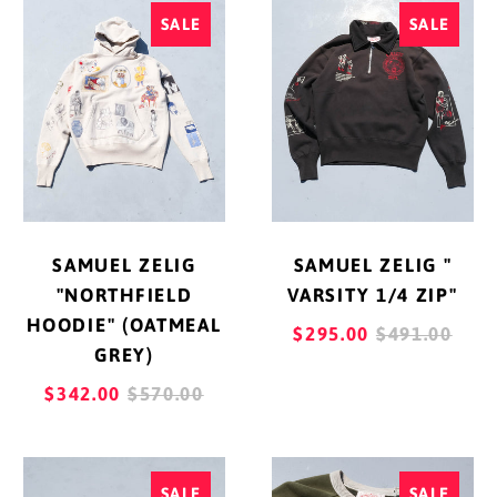
SAMUEL
SAMUEL
インドネシア (IDR Rp)
SALE
SALE
ZELIG
ZELIG
ウォリス・フツナ (XPF
"NORTHFIELD
"
Fr)
HOODIE"
VARSITY
(OATMEAL
1/4
ウガンダ (UGX USh)
GREY)
ZIP"
ウクライナ (UAH ₴)
ウズベキスタン (UZS
so'm)
SAMUEL ZELIG
SAMUEL ZELIG "
ウルグアイ (UYU $U)
"NORTHFIELD
VARSITY 1/4 ZIP"
HOODIE" (OATMEAL
エクアドル (USD $)
REGULAR
$295.00
$491.00
GREY)
PRICE
エジプト (EGP ج.م)
REGULAR
$342.00
$570.00
エストニア (EUR €)
PRICE
エスワティニ (JPY ¥)
SAMUEL
SAMUEL
SALE
SALE