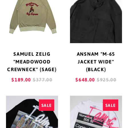
"MEADOWOOD
65
カザフスタン (KZT ₸)
CREWNECK"
JACKET
カタール (QAR ر.ق)
(SAGE)
WIDE"
(BLACK)
カナダ (CAD $)
カメルーン (XAF CFA)
カンボジア (KHR ៛)
SAMUEL ZELIG
ANSNAM "M-65
カーボベルデ (CVE $)
"MEADOWOOD
JACKET WIDE"
CREWNECK" (SAGE)
(BLACK)
ガイアナ (GYD $)
REGULAR
REGULAR
$189.00
$377.00
$648.00
$925.00
ガボン (XOF Fr)
PRICE
PRICE
ガンビア (GMD D)
I
I
SALE
SALE
ガーナ (JPY ¥)
AM
AM
DORK
DORK
ガーンジー (GBP £)
"TRASH
"