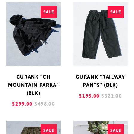
GURANK
GURANK
SALE
SALE
"CH
"RAILWAY
MOUNTAIN
PANTS"
PARKA"
(BLK)
(BLK)
GURANK "CH
GURANK "RAILWAY
MOUNTAIN PARKA"
PANTS" (BLK)
(BLK)
REGULAR
$193.00
$321.00
REGULAR
PRICE
$299.00
$498.00
PRICE
GURANK
GURANK
SALE
SALE
"CH
"13OZ