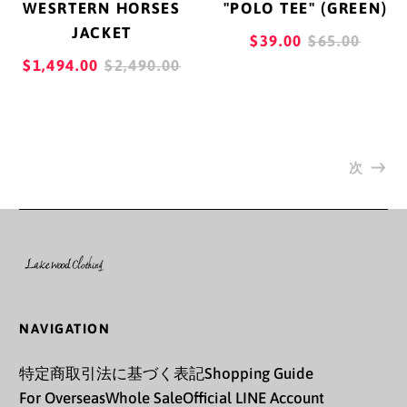
WESRTERN HORSES
"POLO TEE" (GREEN)
サンピエール島・ミク
JACKET
REGULAR
$39.00
$65.00
ロン島 (EUR €)
REGULAR
PRICE
$1,494.00
$2,490.00
サンマリノ (EUR €)
PRICE
サン・バルテルミー
(EUR €)
次
サン・マルタン (EUR
€)
ザンビア (JPY ¥)
シエラレオネ (SLL Le)
シンガポール (SGD $)
NAVIGATION
シント・マールテン
(ANG ƒ)
特定商取引法に基づく表記
Shopping Guide
For Overseas
Whole Sale
Official LINE Account
ジブチ (DJF Fdj)