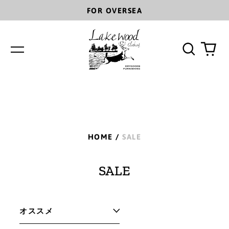
FOR OVERSEA
Search
0
Menu
our
ite
site
HOME
/
SALE
SALE
SORT