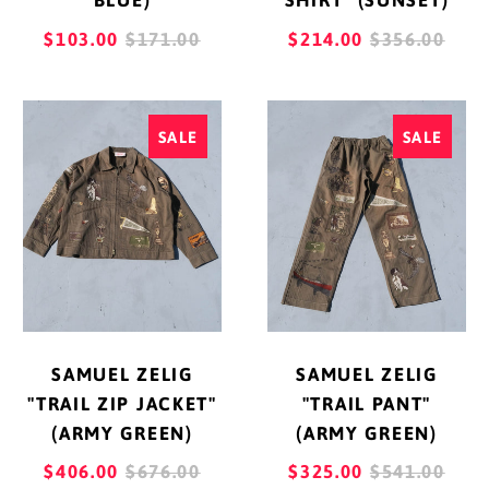
SHIRT" (SUNSET)
BLUE)
アゼルバイジャン
(AZN ₼)
REGULAR
REGULAR
$214.00
$356.00
$103.00
$171.00
PRICE
PRICE
アフガニスタン (AFN
؋)
SAMUEL
SAMUEL
SALE
SALE
ZELIG
ZELIG
アメリカ合衆国 (USD
$)
"TRAIL
"TRAIL
ZIP
PANT"
アラブ首長国連邦
JACKET"
(ARMY
(AED د.إ)
(ARMY
GREEN)
アルジェリア (DZD
GREEN)
د.ج)
アルゼンチン (JPY ¥)
SAMUEL ZELIG
SAMUEL ZELIG
アルバ (AWG ƒ)
"TRAIL ZIP JACKET"
"TRAIL PANT"
(ARMY GREEN)
(ARMY GREEN)
アルバニア (ALL L)
REGULAR
REGULAR
$406.00
$676.00
$325.00
$541.00
アルメニア (AMD դր.)