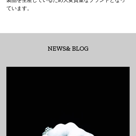
製品を生産しているため大変貴重なブランドとなっ
(AED د.إ)
ています。
アルジェリア (DZD
د.ج)
アルゼンチン (JPY ¥)
NEWS& BLOG
アルバ (AWG ƒ)
アルバニア (ALL L)
アルメニア (AMD դր.)
アンギラ (XCD $)
アンゴラ (JPY ¥)
アンティグア・バーブ
ーダ (XCD $)
アンドラ (EUR €)