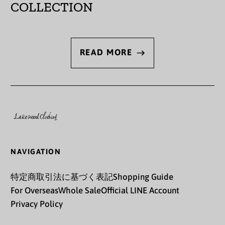
カーボベルデ (CVE $)
COLLECTION
ガイアナ (GYD $)
ガボン (XOF Fr)
READ MORE
ガンビア (GMD D)
ガーナ (JPY ¥)
ガーンジー (GBP £)
キプロス (EUR €)
キュラソー (ANG ƒ)
NAVIGATION
キリバス (JPY ¥)
特定商取引法に基づく表記
Shopping Guide
キルギス (KGS som)
For Overseas
Whole Sale
Official LINE Account
Privacy Policy
ギニア (GNF Fr)
ギニアビサウ (XOF Fr)