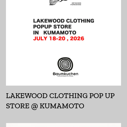
so'm)
ウルグアイ (UYU $U)
エクアドル (USD $)
エジプト (EGP ج.م)
エストニア (EUR €)
エスワティニ (JPY ¥)
エチオピア (ETB Br)
エリトリア (JPY ¥)
LAKEWOOD CLOTHING POP UP
エルサルバドル (USD
$)
STORE @ KUMAMOTO
オマーン (JPY ¥)
オランダ (EUR €)