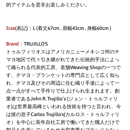
的アイテムを是非お楽しみください。
Size
(表記)：L (着丈67cm , 肩幅43cm , 身幅60cm )
アイスランド (ISK kr)
アイルランド (EUR €)
Brand
：TRUJILLO'S
トゥルフィリオスはアメリカニューメキシコ州のチ
アセンション島 (SHP
マヨ地区で代々引き継がれてきた伝統的手法によっ
£)
て織られる代表的工房、老舗Weaving Shopの一つで
アゼルバイジャン
す。チマヨ・ブランケットの専門店として広く知ら
(AZN ₼)
れ、チマヨ及びその周辺に住む織り手達によって一
点一点がすべて手作りで仕上げられ生まれます。創
アフガニスタン (AFN
؋)
業者であるJohn R. Trujillo’s (ジョン・トゥルフィリ
オ)は世界最高峰といわれる技術を持つと言われ、今
アメリカ合衆国 (USD
は彼の息子Carlos Trujillo's(カルロス・トゥルフィリ
$)
オ）を中心に長年自社工房で働いてきた職人だけで
アラブ首長国連邦