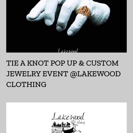
イエメン (YER ﷼)
イギリス (GBP £)
イスラエル (ILS ₪)
イタリア (EUR €)
イラク (JPY ¥)
TIE A KNOT POP UP & CUSTOM
インド (INR ₹)
JEWELRY EVENT @LAKEWOOD
インドネシア (IDR Rp)
CLOTHING
ウォリス・フツナ (XPF
Fr)
ウガンダ (UGX USh)
ウクライナ (UAH ₴)
ウズベキスタン (UZS