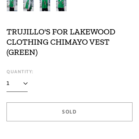
TRUJILLO'S FOR LAKEWOOD
CLOTHING CHIMAYO VEST
(GREEN)
Regular
QUANTITY:
price
SOLD