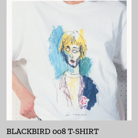
オランダ領カリブ
(USD $)
オーストラリア (AUD
$)
オーストリア (EUR €)
オーランド諸島 (EUR
€)
カザフスタン (KZT ₸)
カタール (QAR ر.ق)
カナダ (CAD $)
カメルーン (XAF CFA)
カンボジア (KHR ៛)
BLACKBIRD 008 T-SHIRT