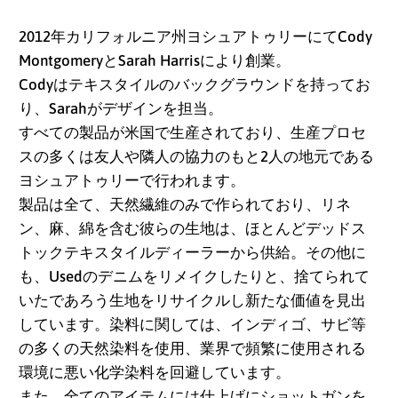
2012年カリフォルニア州ヨシュアトゥリーにてCody
MontgomeryとSarah Harrisにより創業。
Codyはテキスタイルのバックグラウンドを持ってお
り、Sarahがデザインを担当。
すべての製品が米国で生産されており、生産プロセ
スの多くは友人や隣人の協力のもと2人の地元である
ヨシュアトゥリーで行われます。
製品は全て、天然繊維のみで作られており、リネ
ン、麻、綿を含む彼らの生地は、ほとんどデッドス
アイスランド (ISK kr)
トックテキスタイルディーラーから供給。その他に
アイルランド (EUR €)
も、Usedのデニムをリメイクしたりと、捨てられて
いたであろう生地をリサイクルし新たな価値を見出
アセンション島 (SHP
しています。染料に関しては、インディゴ、サビ等
£)
の多くの天然染料を使用、業界で頻繁に使用される
アゼルバイジャン
環境に悪い化学染料を回避しています。
(AZN ₼)
また、全てのアイテムには仕上げにショットガンを