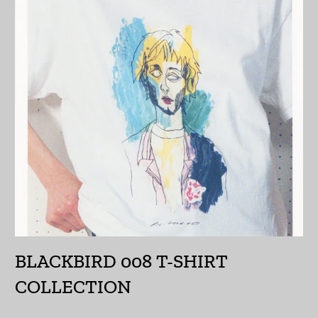
カタール (QAR ر.ق)
カナダ (CAD $)
カメルーン (XAF CFA)
カンボジア (KHR ៛)
カーボベルデ (CVE $)
ガイアナ (GYD $)
ガボン (XOF Fr)
ガンビア (GMD D)
ガーナ (JPY ¥)
BLACKBIRD 008 T-SHIRT
ガーンジー (GBP £)
COLLECTION
キプロス (EUR €)
キュラソー (ANG ƒ)