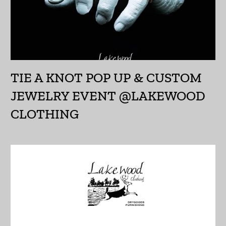
ウォリス・フツナ (XPF
Fr)
ウガンダ (UGX USh)
ウクライナ (UAH ₴)
ウズベキスタン (UZS
TIE A KNOT POP UP & CUSTOM
so'm)
JEWELRY EVENT @LAKEWOOD
ウルグアイ (UYU $U)
CLOTHING
エクアドル (USD $)
エジプト (EGP ج.م)
エストニア (EUR €)
エスワティニ (JPY ¥)
エチオピア (ETB Br)
エリトリア (JPY ¥)