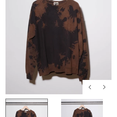
Previous
Next
slide
slide