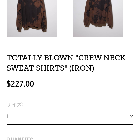
TOTALLY BLOWN "CREW NECK
SWEAT SHIRTS" (IRON)
Regular
$227.00
price
サイズ:
QUANTITY: