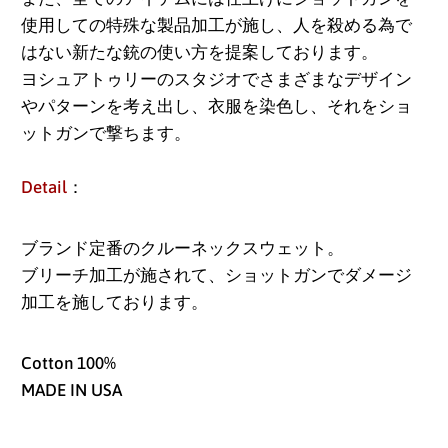
アフガニスタン (AFN
使用しての特殊な製品加工が施し、人を殺める為で
؋)
はない新たな銃の使い方を提案しております。
ヨシュアトゥリーのスタジオでさまざまなデザイン
アメリカ合衆国 (USD
やパターンを考え出し、衣服を染色し、それをショ
$)
ットガンで撃ちます。
アラブ首長国連邦
(AED د.إ)
Detail
：
アルジェリア (DZD
د.ج)
ブランド定番のクルーネックスウェット。
ブリーチ加工が施されて、ショットガンでダメージ
アルゼンチン (JPY ¥)
加工を施しております。
アルバ (AWG ƒ)
アルバニア (ALL L)
Cotton 100%
MADE IN USA
アルメニア (AMD դր.)
アンギラ (XCD $)