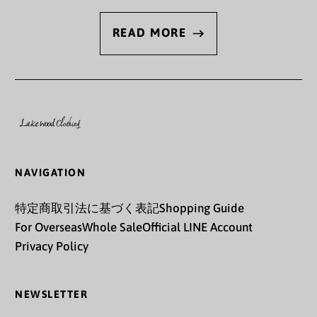
キリバス (JPY ¥)
READ MORE
キルギス (KGS som)
ギニア (GNF Fr)
ギニアビサウ (XOF Fr)
ギリシャ (EUR €)
クウェート (JPY ¥)
NAVIGATION
クック諸島 (NZD $)
特定商取引法に基づく表記
Shopping Guide
クリスマス島 (AUD $)
For Overseas
Whole Sale
Official LINE Account
Privacy Policy
クロアチア (EUR €)
グアテマラ (GTQ Q)
NEWSLETTER
グアドループ (EUR €)