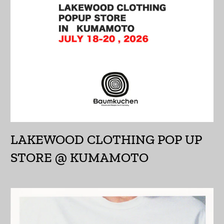
エルサルバドル (USD
$)
オマーン (JPY ¥)
オランダ (EUR €)
オランダ領カリブ
(USD $)
オーストラリア (AUD
$)
LAKEWOOD CLOTHING POP UP
STORE @ KUMAMOTO
オーストリア (EUR €)
オーランド諸島 (EUR
€)
カザフスタン (KZT ₸)