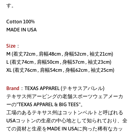
す。
Cotton 100%
MADE IN USA
アイスランド (ISK kr)
アイルランド (EUR €)
Size
：
M (着丈72cm , 肩幅48cm , 身幅52cm , 袖丈21cm)
アセンション島 (SHP
£)
L (着丈74cm , 肩幅50cm , 身幅57cm , 袖丈23cm)
XL (着丈76cm , 肩幅54cm , 身幅62cm , 袖丈25cm)
アゼルバイジャン
(AZN ₼)
Brand
：TEXAS APPAREL (テキサスアパレル)
アフガニスタン (AFN
テキサス州アービングの老舗スポーツウェアメーカ
؋)
ーの"TEXAS APPAREL & BIG TEES"。
アメリカ合衆国 (USD
工場のあるテキサス州はコットンベルトと呼ばれる
$)
USAコットンの生産の中心地として知られており、全
ての資材と生産をMADE IN USAに拘った稀有なカッ
アラブ首長国連邦