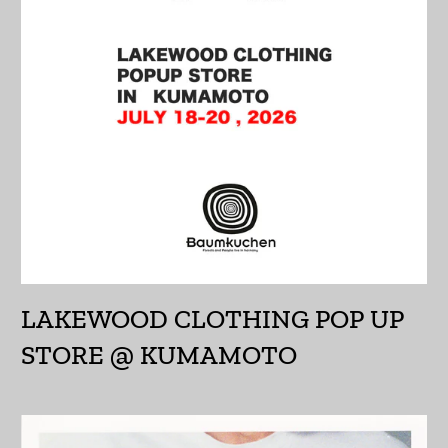
so'm)
ウルグアイ (UYU $U)
エクアドル (USD $)
エジプト (EGP ج.م)
エストニア (EUR €)
エスワティニ (JPY ¥)
エチオピア (ETB Br)
エリトリア (JPY ¥)
LAKEWOOD CLOTHING POP UP
エルサルバドル (USD
$)
STORE @ KUMAMOTO
オマーン (JPY ¥)
オランダ (EUR €)