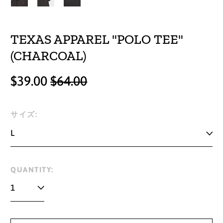
TEXAS APPAREL "POLO TEE"
(CHARCOAL)
Regular
Sale
$39.00
$64.00
price
price
サイズ:
QUANTITY: