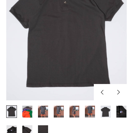
Previous
Next
slide
slide