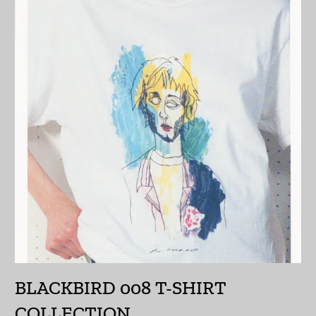
オランダ領カリブ
(USD $)
オーストラリア (AUD
$)
オーストリア (EUR €)
オーランド諸島 (EUR
€)
カザフスタン (KZT ₸)
カタール (QAR ر.ق)
カナダ (CAD $)
カメルーン (XAF CFA)
BLACKBIRD 008 T-SHIRT
カンボジア (KHR ៛)
COLLECTION
カーボベルデ (CVE $)