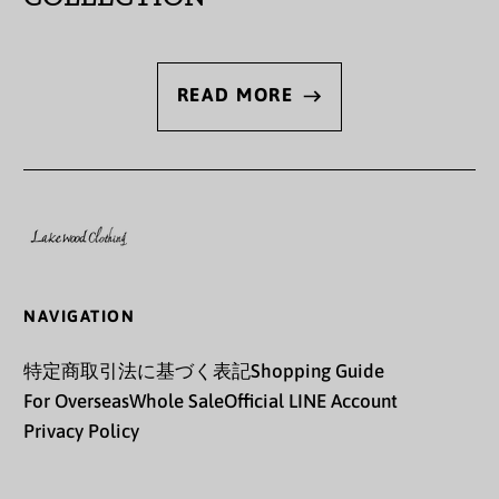
ガイアナ (GYD $)
ガボン (XOF Fr)
READ MORE
ガンビア (GMD D)
ガーナ (JPY ¥)
ガーンジー (GBP £)
キプロス (EUR €)
キュラソー (ANG ƒ)
NAVIGATION
キリバス (JPY ¥)
特定商取引法に基づく表記
Shopping Guide
For Overseas
Whole Sale
Official LINE Account
キルギス (KGS som)
Privacy Policy
ギニア (GNF Fr)
ギニアビサウ (XOF Fr)