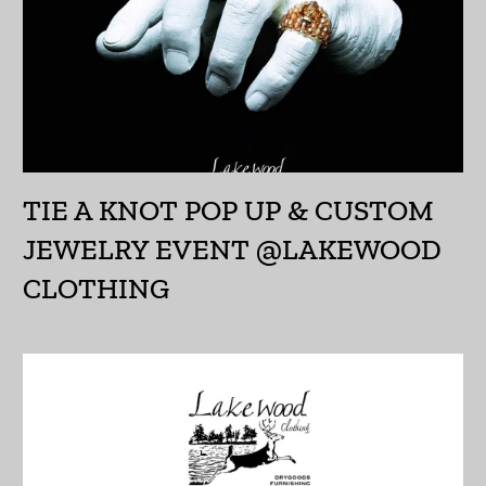
イエメン (YER ﷼)
イギリス (GBP £)
イスラエル (ILS ₪)
イタリア (EUR €)
イラク (JPY ¥)
TIE A KNOT POP UP & CUSTOM
インド (INR ₹)
JEWELRY EVENT @LAKEWOOD
インドネシア (IDR Rp)
CLOTHING
ウォリス・フツナ (XPF
Fr)
ウガンダ (UGX USh)
ウクライナ (UAH ₴)
ウズベキスタン (UZS