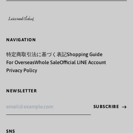
ガボン (XOF Fr)
ガンビア (GMD D)
ガーナ (JPY ¥)
NAVIGATION
ガーンジー (GBP £)
キプロス (EUR €)
特定商取引法に基づく表記
Shopping Guide
For Overseas
Whole Sale
Official LINE Account
キュラソー (ANG ƒ)
Privacy Policy
キリバス (JPY ¥)
キルギス (KGS som)
NEWSLETTER
ギニア (GNF Fr)
Email
SUBSCRIBE
Address
ギニアビサウ (XOF Fr)
ギリシャ (EUR €)
SNS