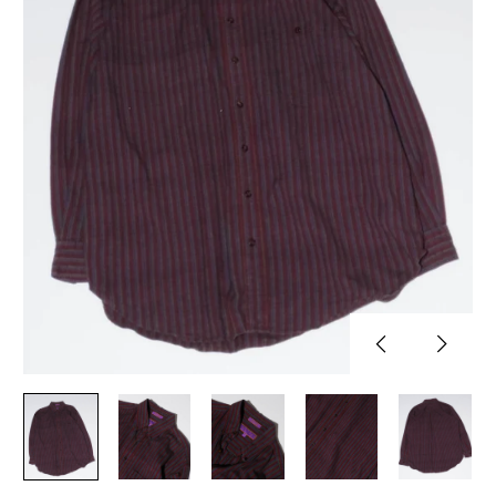
Previous
Next
slide
slide