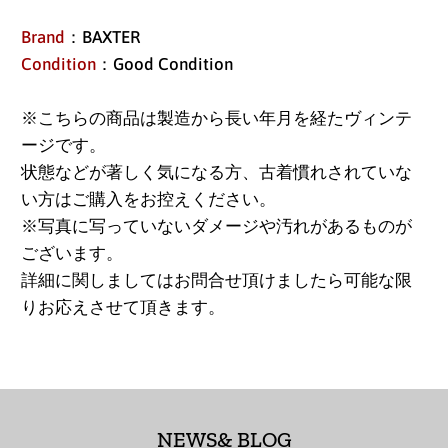
Brand
：BAXTER
アイスランド (ISK kr)
Condition
：Good Condition
アイルランド (EUR €)
※こちらの商品は製造から長い年月を経たヴィンテ
アセンション島 (SHP
ージです。
£)
状態などが著しく気になる方、古着慣れされていな
アゼルバイジャン
い方はご購入をお控えください。
(AZN ₼)
※写真に写っていないダメージや汚れがあるものが
アフガニスタン (AFN
ございます。
؋)
詳細に関しましてはお問合せ頂けましたら可能な限
りお応えさせて頂きます。
アメリカ合衆国 (USD
$)
アラブ首長国連邦
(AED د.إ)
NEWS& BLOG
アルジェリア (DZD