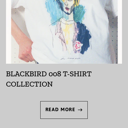
オーストラリア (AUD
$)
オーストリア (EUR €)
オーランド諸島 (EUR
€)
カザフスタン (KZT ₸)
カタール (QAR ر.ق)
BLACKBIRD 008 T-SHIRT
カナダ (CAD $)
COLLECTION
カメルーン (XAF CFA)
カンボジア (KHR ៛)
READ MORE
カーボベルデ (CVE $)
ガイアナ (GYD $)