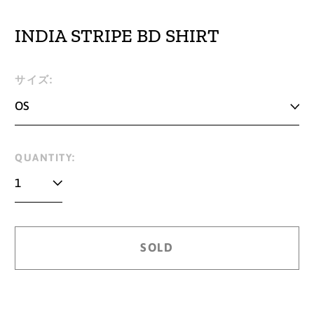
INDIA STRIPE BD SHIRT
Regular
サイズ:
price
QUANTITY:
SOLD