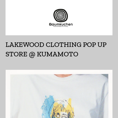
エクアドル (USD $)
エジプト (EGP ج.م)
エストニア (EUR €)
エスワティニ (JPY ¥)
LAKEWOOD CLOTHING POP UP
エチオピア (ETB Br)
STORE @ KUMAMOTO
エリトリア (JPY ¥)
エルサルバドル (USD
$)
オマーン (JPY ¥)
オランダ (EUR €)
オランダ領カリブ
(USD $)