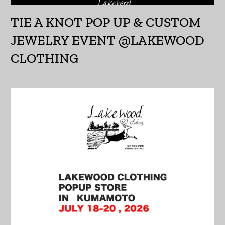
イスラエル (ILS ₪)
TIE A KNOT POP UP & CUSTOM
イタリア (EUR €)
JEWELRY EVENT @LAKEWOOD
イラク (JPY ¥)
CLOTHING
インド (INR ₹)
インドネシア (IDR Rp)
ウォリス・フツナ (XPF
Fr)
ウガンダ (UGX USh)
ウクライナ (UAH ₴)
ウズベキスタン (UZS
so'm)
ウルグアイ (UYU $U)