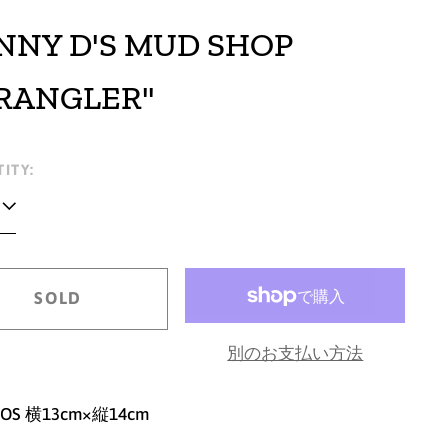
NNY D'S MUD SHOP
RANGLER"
lar
ITY:
e
SOLD
別のお支払い方法
 OS 横13cm×縦14cm