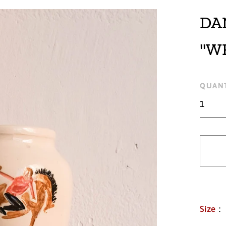
DA
"W
Regu
QUANT
pric
Size
：