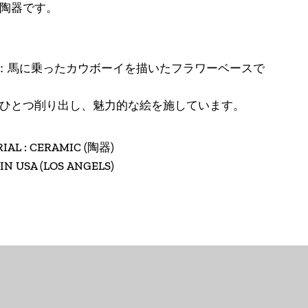
陶器です。
アメリカ合衆国 (USD
$)
アラブ首長国連邦
：馬に乗ったカウボーイを描いたフラワーベースで
(AED د.إ)
アルジェリア (DZD
ひとつ削り出し、魅力的な絵を施しています。
د.ج)
アルゼンチン (JPY ¥)
IAL : CERAMIC (陶器)
IN USA (LOS ANGELS)
アルバ (AWG ƒ)
アルバニア (ALL L)
アルメニア (AMD դր.)
アンギラ (XCD $)
アンゴラ (JPY ¥)
アンティグア・バーブ