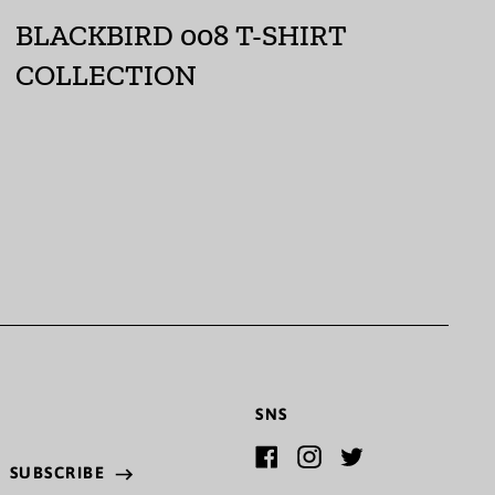
BLACKBIRD 008 T-SHIRT
ウクライナ (UAH ₴)
COLLECTION
ウズベキスタン (UZS
so'm)
ウルグアイ (UYU $U)
エクアドル (USD $)
エジプト (EGP ج.م)
エストニア (EUR €)
エスワティニ (JPY ¥)
エチオピア (ETB Br)
SNS
エリトリア (JPY ¥)
エルサルバドル (USD
SUBSCRIBE
Facebook
Instagram
Twitter
ss
$)