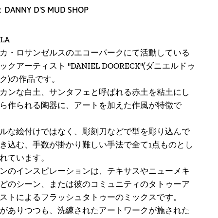
：DANNY D'S MUD SHOP
LA
カ・ロサンゼルスのエコーパークにて活動している
クアーティスト "DANIEL DOORECK"(ダニエルドゥ
ク)の作品です。
カンな白土、サンタフェと呼ばれる赤土を粘土にし
アイスランド (ISK kr)
ら作られる陶器に、
アートを加えた作風が特徴で
アイルランド (EUR €)
ルな絵付けではなく、彫刻刀などで型を彫り込んで
アセンション島 (SHP
き込む、手数が掛かり難しい手法で全て1点ものとし
£)
れています。
アゼルバイジャン
ンのインスピレーションは、テキサスやニューメキ
(AZN ₼)
どのシーン、または彼のコミュニティのタトゥーア
アフガニスタン (AFN
ストによるフラッシュタトゥーのミックスです。
؋)
がありつつも、洗練されたアートワークが施された