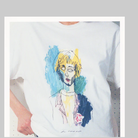
ーダ (XCD $)
アンドラ (EUR €)
イエメン (YER ﷼)
イギリス (GBP £)
イスラエル (ILS ₪)
イタリア (EUR €)
イラク (JPY ¥)
インド (INR ₹)
インドネシア (IDR Rp)
ウォリス・フツナ (XPF
Fr)
ウガンダ (UGX USh)