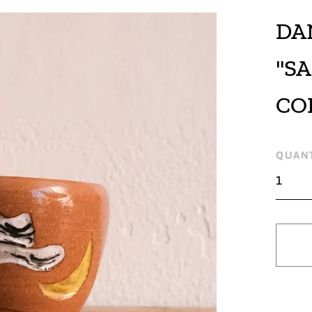
DA
"S
CO
Regu
QUANT
pric