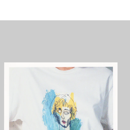
アンゴラ (JPY ¥)
アンティグア・バーブ
ーダ (XCD $)
アンドラ (EUR €)
イエメン (YER ﷼)
イギリス (GBP £)
イスラエル (ILS ₪)
イタリア (EUR €)
イラク (JPY ¥)
インド (INR ₹)
インドネシア (IDR Rp)
ウォリス・フツナ (XPF