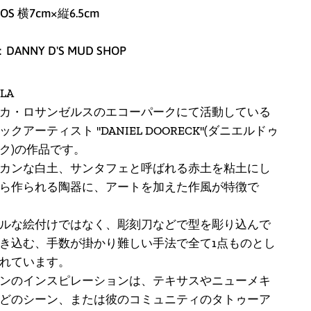
OS 横7cm×縦6.5cm
：DANNY D'S MUD SHOP
LA
カ・ロサンゼルスのエコーパークにて活動している
クアーティスト "DANIEL DOORECK"(ダニエルドゥ
ク)の作品です。
カンな白土、サンタフェと呼ばれる赤土を粘土にし
アイスランド (ISK kr)
ら作られる陶器に、
アートを加えた作風が特徴で
アイルランド (EUR €)
ルな絵付けではなく、彫刻刀などで型を彫り込んで
アセンション島 (SHP
き込む、手数が掛かり難しい手法で全て1点ものとし
£)
れています。
ンのインスピレーションは、テキサスやニューメキ
アゼルバイジャン
(AZN ₼)
どのシーン、または彼のコミュニティのタトゥーア