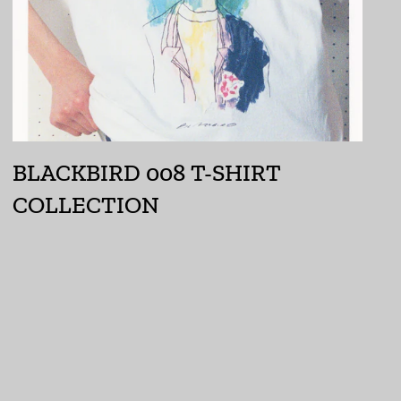
Fr)
ウガンダ (UGX USh)
ウクライナ (UAH ₴)
ウズベキスタン (UZS
so'm)
BLACKBIRD 008 T-SHIRT
ウルグアイ (UYU $U)
COLLECTION
エクアドル (USD $)
エジプト (EGP ج.م)
エストニア (EUR €)
エスワティニ (JPY ¥)
エチオピア (ETB Br)
エリトリア (JPY ¥)