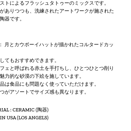
ストによるフラッシュタトゥーのミックスです。
アフガニスタン (AFN
がありつつも、洗練されたアートワークが施された
؋)
陶器です。
アメリカ合衆国 (USD
$)
アラブ首長国連邦
：
月とカウボーイハットが描かれたコルタードカッ
(AED د.إ)
してもおすすめできます。
アルジェリア (DZD
د.ج)
フェと呼ばれる赤土を
手打ちし、ひとつひとつ削り
魅力的な砂漠の下絵を施しています。
アルゼンチン (JPY ¥)
品は食品にも問題なく使っていただけます。
アルバ (AWG ƒ)
つがアソートでサイズ感も異なります。
アルバニア (ALL L)
IAL : CERAMIC (陶器)
アルメニア (AMD դր.)
IN USA (LOS ANGELS)
アンギラ (XCD $)