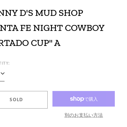
NNY D'S MUD SHOP
ANTA FE NIGHT COWBOY
RTADO CUP" A
lar
ITY:
e
SOLD
別のお支払い方法