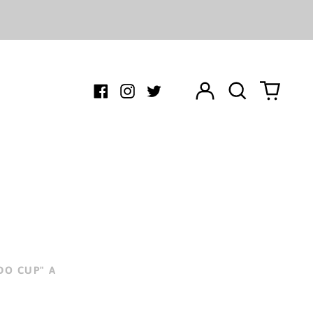
Log
Search
0
Facebook
Instagram
Twitter
in
our
items
site
DO CUP" A