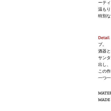
ーティ
温もり
特別な
Detail
プ
。
酒器と
サンタ
出し、
この作
一つ一
MATER
MADE 