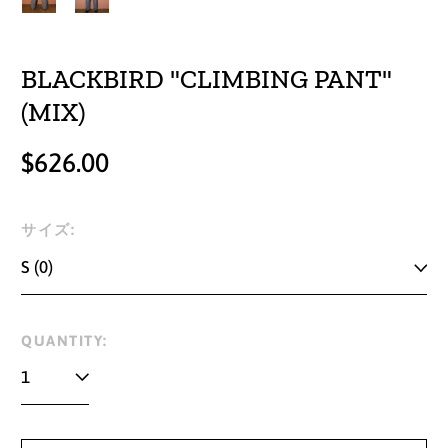
BLACKBIRD "CLIMBING PANT"
(MIX)
Regular
$626.00
price
サイズ:
QUANTITY: