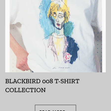
カナダ (CAD $)
カメルーン (XAF CFA)
カンボジア (KHR ៛)
カーボベルデ (CVE $)
ガイアナ (GYD $)
ガボン (XOF Fr)
ガンビア (GMD D)
ガーナ (JPY ¥)
BLACKBIRD 008 T-SHIRT
ガーンジー (GBP £)
COLLECTION
キプロス (EUR €)
キュラソー (ANG ƒ)