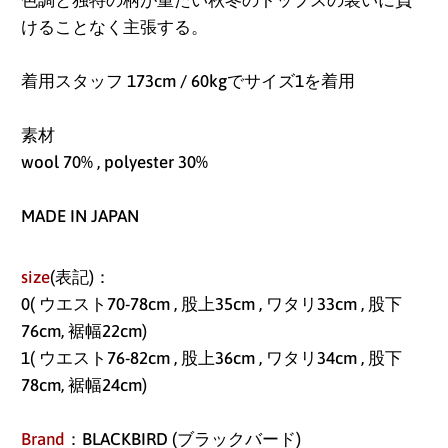
けることなく主張する。
着用スタッフ 173cm / 60kg
でサイズ1を着用
素材
wool 70% , polyester 30%
MADE IN JAPAN
アイスランド (ISK kr)
size
(表記)：
アイルランド (EUR €)
0
(
ウエスト70-78cm , 股上35cm , ワタリ33cm , 股下
アセンション島 (SHP
76cm, 裾幅22cm)
£)
1( ウエスト76-82cm , 股上36
cm , ワタリ34cm , 股下
78cm, 裾幅24cm)
アゼルバイジャン
(AZN ₼)
Brand
：BLACKBIRD (ブラックバード)