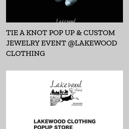
Fr)
ウガンダ (UGX USh)
ウクライナ (UAH ₴)
TIE A KNOT POP UP & CUSTOM
ウズベキスタン (UZS
JEWELRY EVENT @LAKEWOOD
so'm)
CLOTHING
ウルグアイ (UYU $U)
エクアドル (USD $)
エジプト (EGP ج.م)
エストニア (EUR €)
エスワティニ (JPY ¥)
エチオピア (ETB Br)
エリトリア (JPY ¥)