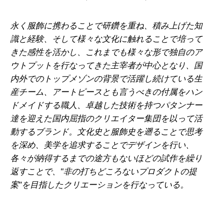
アフガニスタン (AFN
؋)
永く服飾に携わることで研鑽を重ね、積み上げた知
アメリカ合衆国 (USD
識と経験、そして様々な文化に触れることで培って
$)
きた感性を活かし、これまでも様々な形で独自のア
ウトプットを行なってきた主宰者が中心となり、国
アラブ首長国連邦
(AED د.إ)
内外でのトップメゾンの背景で活躍し続けている生
産チーム、アートピースとも言うべきの付属をハン
アルジェリア (DZD
ドメイドする職人、卓越した技術を持つパタンナー
د.ج)
達を迎えた国内屈指のクリエイター集団を以って活
アルゼンチン (JPY ¥)
動するブランド。文化史と服飾史を遡ることで思考
を深め、美学を追求することでデザインを行い、
アルバ (AWG ƒ)
各々が納得するまでの途方もないほどの試作を繰り
アルバニア (ALL L)
返すことで、"非の打ちどころないプロダクトの提
案"を目指したクリエーションを行なっている。
アルメニア (AMD դր.)
アンギラ (XCD $)