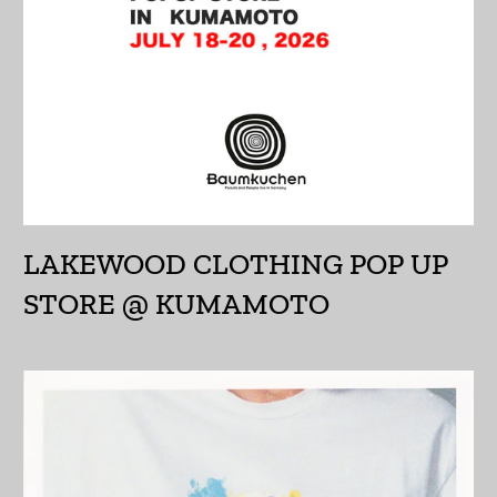
エルサルバドル (USD
$)
オマーン (JPY ¥)
オランダ (EUR €)
オランダ領カリブ
(USD $)
オーストラリア (AUD
LAKEWOOD CLOTHING POP UP
$)
STORE @ KUMAMOTO
オーストリア (EUR €)
オーランド諸島 (EUR
€)
カザフスタン (KZT ₸)
カタール (QAR ر.ق)