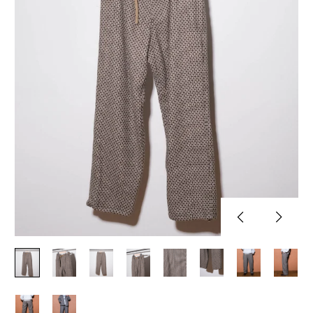
Previous
Next
slide
slide