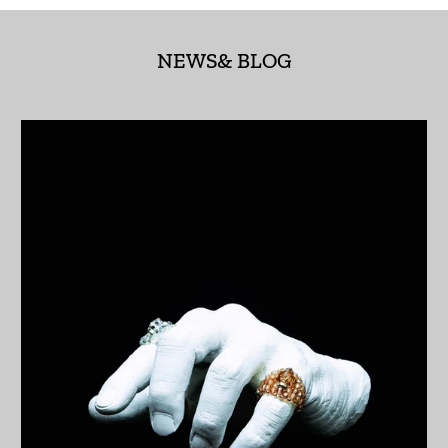
アンゴラ (JPY ¥)
アンティグア・バーブ
NEWS& BLOG
ーダ (XCD $)
アンドラ (EUR €)
イエメン (YER ﷼)
イギリス (GBP £)
イスラエル (ILS ₪)
イタリア (EUR €)
イラク (JPY ¥)
インド (INR ₹)
インドネシア (IDR Rp)
ウォリス・フツナ (XPF