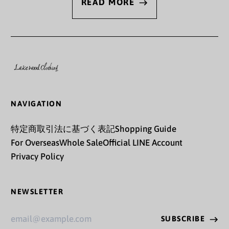
READ MORE
キリバス (JPY ¥)
キルギス (KGS som)
ギニア (GNF Fr)
ギニアビサウ (XOF Fr)
ギリシャ (EUR €)
NAVIGATION
クウェート (JPY ¥)
特定商取引法に基づく表記
Shopping Guide
クック諸島 (NZD $)
For Overseas
Whole Sale
Official LINE Account
クリスマス島 (AUD $)
Privacy Policy
クロアチア (EUR €)
NEWSLETTER
グアテマラ (GTQ Q)
Email
グアドループ (EUR €)
SUBSCRIBE
Address