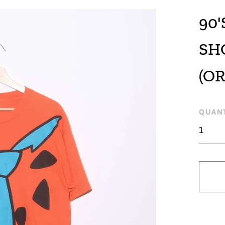
90
SH
(O
Regu
QUANT
pric