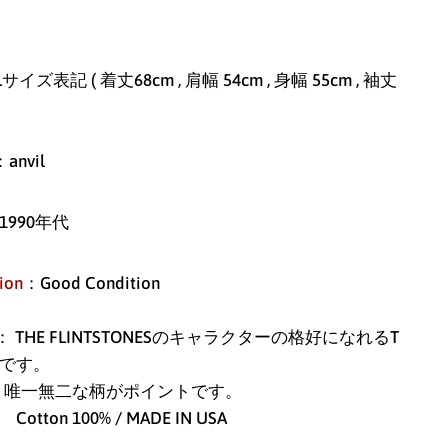
サイズ表記 ( 着丈68cm , 肩幅 54cm , 身幅 55cm , 袖丈
アイスランド (ISK kr)
アイルランド (EUR €)
：anvil
アセンション島 (SHP
£)
1990年代
アゼルバイジャン
(AZN ₼)
ion
：Good Condition
アフガニスタン (AFN
؋)
： THE FLINTSTONESのキャラクターの格好になれるT
アメリカ合衆国 (USD
です。
$)
無二な柄がポイントです。
on 100% / MADE IN USA
アラブ首長国連邦
(AED د.إ)