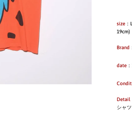
size
：L
19cm)
Brand
date
：
Condit
Detail
シャツ
唯一
Cott