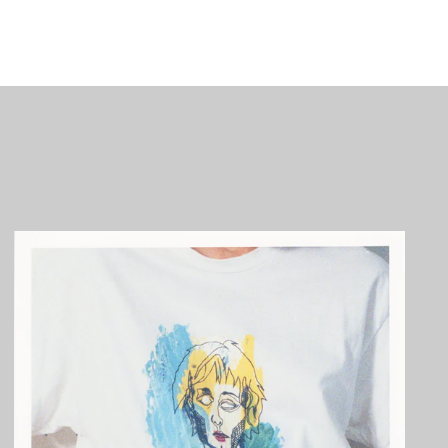
アルジェリア (DZD
د.ج)
アルゼンチン (JPY ¥)
アルバ (AWG ƒ)
アルバニア (ALL L)
アルメニア (AMD դր.)
アンギラ (XCD $)
アンゴラ (JPY ¥)
アンティグア・バーブ
ーダ (XCD $)
アンドラ (EUR €)
イエメン (YER ﷼)