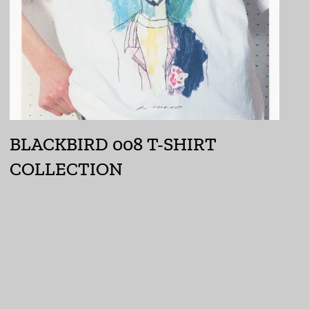
イギリス (GBP £)
イスラエル (ILS ₪)
イタリア (EUR €)
イラク (JPY ¥)
インド (INR ₹)
BLACKBIRD 008 T-SHIRT
インドネシア (IDR Rp)
COLLECTION
ウォリス・フツナ (XPF
Fr)
ウガンダ (UGX USh)
ウクライナ (UAH ₴)
ウズベキスタン (UZS
so'm)