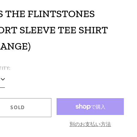
'S THE FLINTSTONES
ORT SLEEVE TEE SHIRT
RANGE)
lar
ITY:
e
SOLD
別のお支払い方法