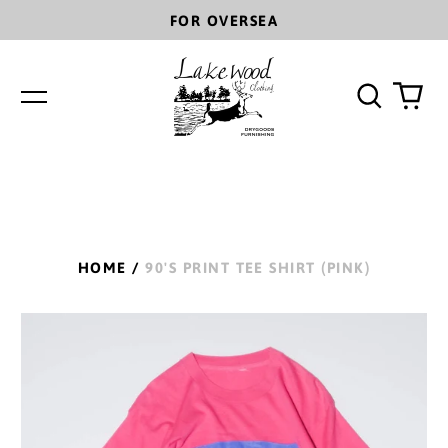
FOR OVERSEA
Search
0
Menu
our
ite
site
HOME
/
90'S PRINT TEE SHIRT (PINK)