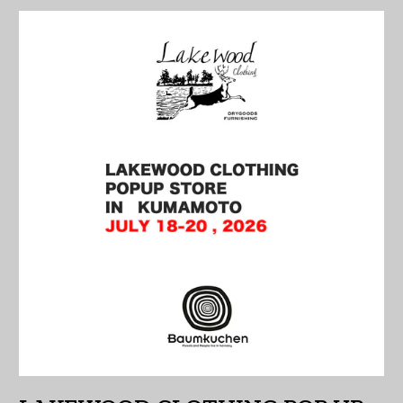
イラク (JPY ¥)
インド (INR ₹)
インドネシア (IDR Rp)
ウォリス・フツナ (XPF
Fr)
ウガンダ (UGX USh)
ウクライナ (UAH ₴)
ウズベキスタン (UZS
so'm)
ウルグアイ (UYU $U)
エクアドル (USD $)
エジプト (EGP ج.م)