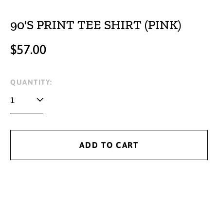
90'S PRINT TEE SHIRT (PINK)
Regular
$57.00
price
QUANTITY:
ADD TO CART