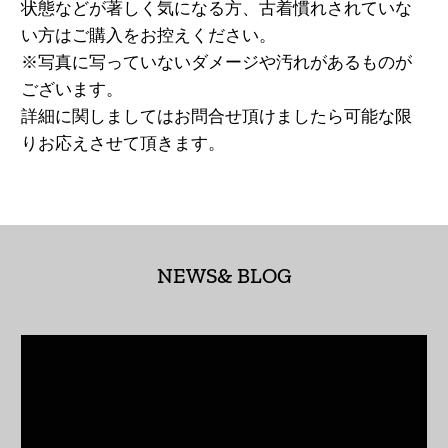
状態などが著しく気になる方、古着慣れされていな
アイルランド (EUR €)
い方はご購入をお控えください。
アセンション島 (SHP
※写真に写っていないダメージや汚れがあるものが
£)
ございます。
詳細に関しましてはお問合せ頂けましたら可能な限
アゼルバイジャン
(AZN ₼)
りお応えさせて頂きます。
アフガニスタン (AFN
؋)
アメリカ合衆国 (USD
$)
NEWS& BLOG
アラブ首長国連邦
(AED د.إ)
アルジェリア (DZD
د.ج)
アルゼンチン (JPY ¥)