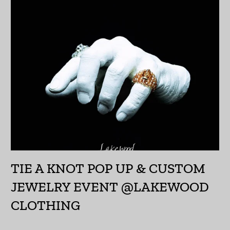
アルバ (AWG ƒ)
アルバニア (ALL L)
アルメニア (AMD դր.)
アンギラ (XCD $)
アンゴラ (JPY ¥)
アンティグア・バーブ
ーダ (XCD $)
アンドラ (EUR €)
TIE A KNOT POP UP & CUSTOM
イエメン (YER ﷼)
JEWELRY EVENT @LAKEWOOD
イギリス (GBP £)
CLOTHING
イスラエル (ILS ₪)
イタリア (EUR €)