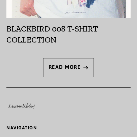
オーストリア (EUR €)
オーランド諸島 (EUR
€)
BLACKBIRD 008 T-SHIRT
カザフスタン (KZT ₸)
COLLECTION
カタール (QAR ر.ق)
カナダ (CAD $)
READ MORE
カメルーン (XAF CFA)
カンボジア (KHR ៛)
カーボベルデ (CVE $)
ガイアナ (GYD $)
ガボン (XOF Fr)
NAVIGATION
ガンビア (GMD D)