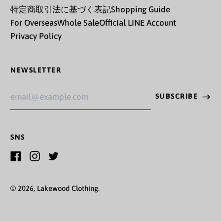
特定商取引法に基づく表記
Shopping Guide
ガーナ (JPY ¥)
For Overseas
Whole Sale
Official LINE Account
Privacy Policy
ガーンジー (GBP £)
キプロス (EUR €)
NEWSLETTER
キュラソー (ANG ƒ)
Email
キリバス (JPY ¥)
SUBSCRIBE
Address
キルギス (KGS som)
ギニア (GNF Fr)
SNS
ギニアビサウ (XOF Fr)
Facebook
Instagram
Twitter
ギリシャ (EUR €)
© 2026,
Lakewood Clothing
.
クウェート (JPY ¥)
クック諸島 (NZD $)
Country/region