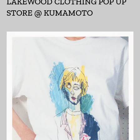
LAKEWOOD CLOTHING POP UP
STORE @ KUMAMOTO
エストニア (EUR €)
エスワティニ (JPY ¥)
エチオピア (ETB Br)
エリトリア (JPY ¥)
エルサルバドル (USD
$)
オマーン (JPY ¥)
オランダ (EUR €)
オランダ領カリブ
(USD $)
オーストラリア (AUD
$)