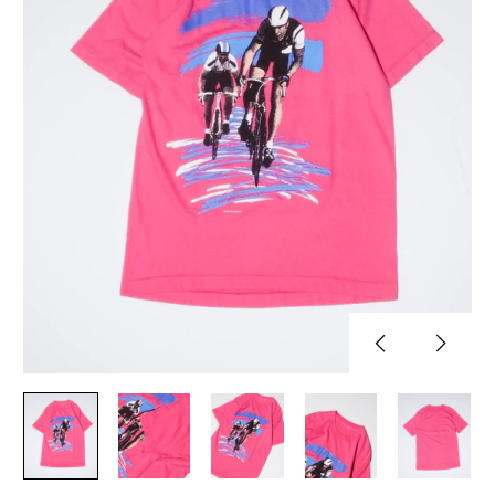
Previous
Next
slide
slide