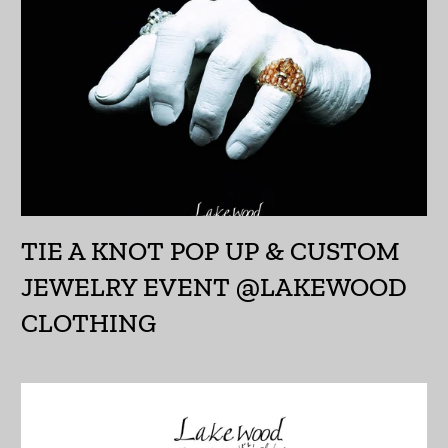
アルバニア (ALL L)
アルメニア (AMD դր.)
アンギラ (XCD $)
アンゴラ (JPY ¥)
アンティグア・バーブ
ーダ (XCD $)
TIE A KNOT POP UP & CUSTOM
アンドラ (EUR €)
JEWELRY EVENT @LAKEWOOD
イエメン (YER ﷼)
CLOTHING
イギリス (GBP £)
イスラエル (ILS ₪)
イタリア (EUR €)