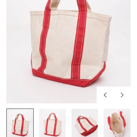
Previous
Next
slide
slide