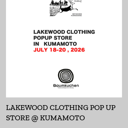
イラク (JPY ¥)
インド (INR ₹)
インドネシア (IDR Rp)
ウォリス・フツナ (XPF
Fr)
ウガンダ (UGX USh)
ウクライナ (UAH ₴)
ウズベキスタン (UZS
so'm)
ウルグアイ (UYU $U)
LAKEWOOD CLOTHING POP UP
エクアドル (USD $)
STORE @ KUMAMOTO
エジプト (EGP ج.م)