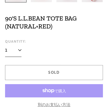
90'S L.L.BEAN TOTE BAG
(NATURAL×RED)
Regular
QUANTITY:
price
SOLD
別のお支払い方法