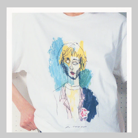
エストニア (EUR €)
エスワティニ (JPY ¥)
エチオピア (ETB Br)
エリトリア (JPY ¥)
エルサルバドル (USD
$)
オマーン (JPY ¥)
オランダ (EUR €)
オランダ領カリブ
(USD $)
オーストラリア (AUD
$)
オーストリア (EUR €)