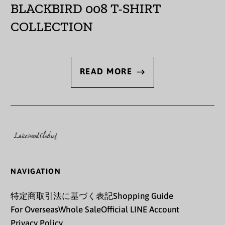
BLACKBIRD 008 T-SHIRT
オーランド諸島 (EUR
COLLECTION
€)
カザフスタン (KZT ₸)
カタール (QAR ر.ق)
READ MORE
カナダ (CAD $)
カメルーン (XAF CFA)
カンボジア (KHR ៛)
カーボベルデ (CVE $)
ガイアナ (GYD $)
NAVIGATION
ガボン (XOF Fr)
特定商取引法に基づく表記
Shopping Guide
ガンビア (GMD D)
For Overseas
Whole Sale
Official LINE Account
Privacy Policy