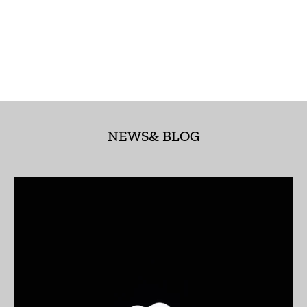
アセンション島 (SHP
£)
アゼルバイジャン
(AZN ₼)
アフガニスタン (AFN
؋)
NEWS& BLOG
アメリカ合衆国 (USD
$)
アラブ首長国連邦
(AED د.إ)
アルジェリア (DZD
د.ج)
アルゼンチン (JPY ¥)
アルバ (AWG ƒ)