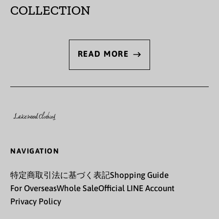
COLLECTION
オーランド諸島 (EUR
€)
カザフスタン (KZT ₸)
READ MORE
カタール (QAR ر.ق)
カナダ (CAD $)
カメルーン (XAF CFA)
カンボジア (KHR ៛)
カーボベルデ (CVE $)
NAVIGATION
ガイアナ (GYD $)
特定商取引法に基づく表記
Shopping Guide
ガボン (XOF Fr)
For Overseas
Whole Sale
Official LINE Account
ガンビア (GMD D)
Privacy Policy
ガーナ (JPY ¥)