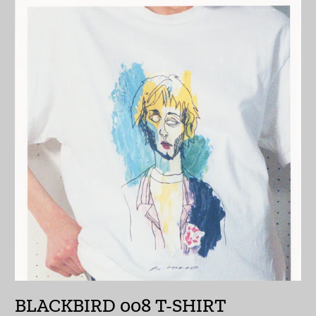
エスワティニ (JPY ¥)
エチオピア (ETB Br)
エリトリア (JPY ¥)
エルサルバドル (USD
$)
オマーン (JPY ¥)
オランダ (EUR €)
オランダ領カリブ
(USD $)
オーストラリア (AUD
$)
オーストリア (EUR €)
BLACKBIRD 008 T-SHIRT