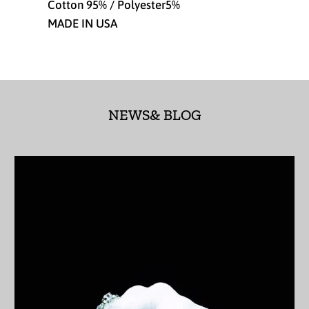
Cotton 95% / Polyester5%
アセンション島 (SHP
MADE IN USA
£)
アゼルバイジャン
(AZN ₼)
アフガニスタン (AFN
؋)
NEWS& BLOG
アメリカ合衆国 (USD
$)
アラブ首長国連邦
(AED د.إ)
アルジェリア (DZD
د.ج)
アルゼンチン (JPY ¥)
アルバ (AWG ƒ)