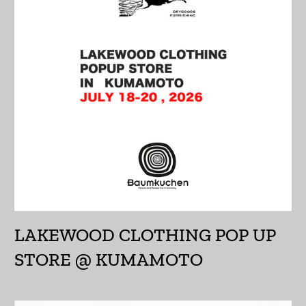
インド (INR ₹)
インドネシア (IDR Rp)
ウォリス・フツナ (XPF
Fr)
ウガンダ (UGX USh)
ウクライナ (UAH ₴)
ウズベキスタン (UZS
so'm)
ウルグアイ (UYU $U)
LAKEWOOD CLOTHING POP UP
エクアドル (USD $)
STORE @ KUMAMOTO
エジプト (EGP ج.م)
エストニア (EUR €)