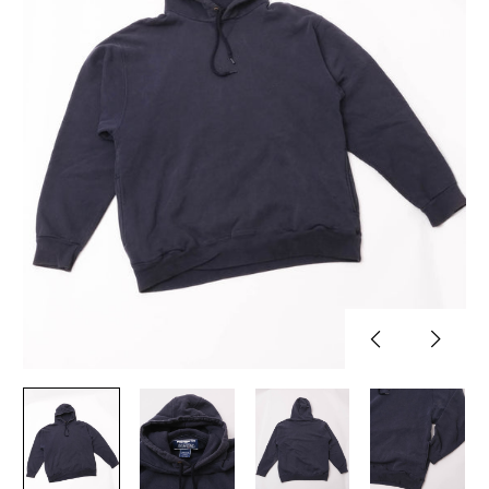
Previous
Next
slide
slide