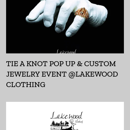
アルバニア (ALL L)
アルメニア (AMD դր.)
アンギラ (XCD $)
アンゴラ (JPY ¥)
アンティグア・バーブ
ーダ (XCD $)
TIE A KNOT POP UP & CUSTOM
アンドラ (EUR €)
JEWELRY EVENT @LAKEWOOD
CLOTHING
イエメン (YER ﷼)
イギリス (GBP £)
イスラエル (ILS ₪)
イタリア (EUR €)
イラク (JPY ¥)