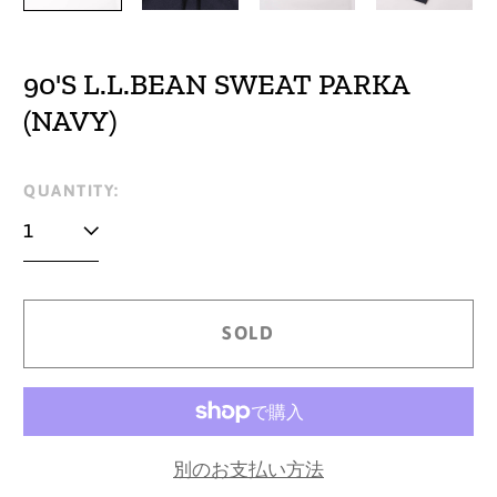
90'S L.L.BEAN SWEAT PARKA
(NAVY)
Regular
QUANTITY:
price
SOLD
別のお支払い方法