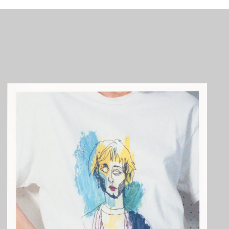
アルジェリア (DZD
د.ج)
アルゼンチン (JPY ¥)
アルバ (AWG ƒ)
アルバニア (ALL L)
アルメニア (AMD դր.)
アンギラ (XCD $)
アンゴラ (JPY ¥)
アンティグア・バーブ
ーダ (XCD $)
アンドラ (EUR €)
イエメン (YER ﷼)