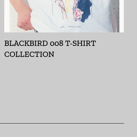
イギリス (GBP £)
イスラエル (ILS ₪)
イタリア (EUR €)
イラク (JPY ¥)
BLACKBIRD 008 T-SHIRT
インド (INR ₹)
COLLECTION
インドネシア (IDR Rp)
ウォリス・フツナ (XPF
Fr)
ウガンダ (UGX USh)
ウクライナ (UAH ₴)
ウズベキスタン (UZS
so'm)