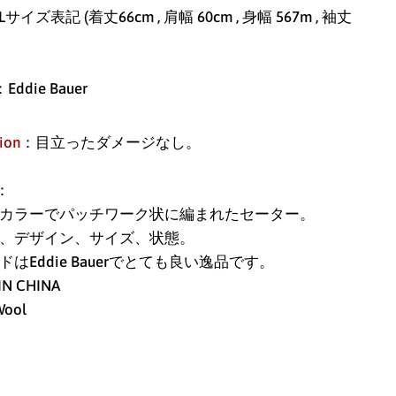
Lサイズ表記 (着丈66cm , 肩幅 60cm , 身幅 567m , 袖丈
アイスランド (ISK kr)
：Eddie Bauer
アイルランド (EUR €)
アセンション島 (SHP
ion
：目立ったダメージなし。
£)
アゼルバイジャン
：
(AZN ₼)
カラーでパッチワーク状に編まれたセーター。
アフガニスタン (AFN
、デザイン、サイズ、状態。
؋)
ドはEddie Bauerでとても良い逸品です。
IN CHINA
アメリカ合衆国 (USD
Wool
$)
アラブ首長国連邦
(AED د.إ)