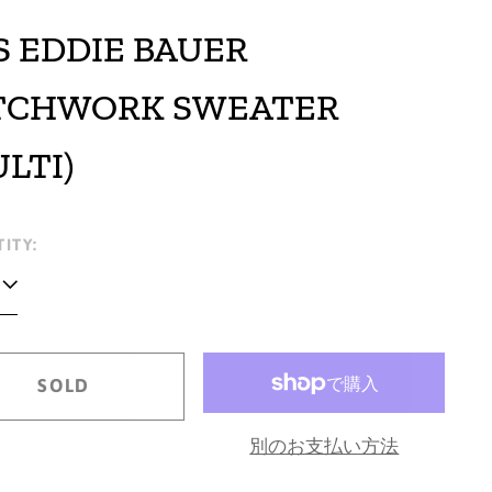
'S EDDIE BAUER
TCHWORK SWEATER
LTI)
lar
ITY:
e
SOLD
別のお支払い方法