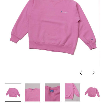
Previous
Next
slide
slide