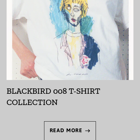
エチオピア (ETB Br)
エリトリア (JPY ¥)
エルサルバドル (USD
$)
オマーン (JPY ¥)
オランダ (EUR €)
オランダ領カリブ
(USD $)
BLACKBIRD 008 T-SHIRT
オーストラリア (AUD
COLLECTION
$)
オーストリア (EUR €)
オーランド諸島 (EUR
READ MORE
€)