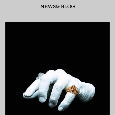
アゼルバイジャン
NEWS& BLOG
(AZN ₼)
アフガニスタン (AFN
؋)
アメリカ合衆国 (USD
$)
アラブ首長国連邦
(AED د.إ)
アルジェリア (DZD
د.ج)
アルゼンチン (JPY ¥)
アルバ (AWG ƒ)
アルバニア (ALL L)