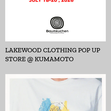
インドネシア (IDR Rp)
ウォリス・フツナ (XPF
Fr)
ウガンダ (UGX USh)
ウクライナ (UAH ₴)
LAKEWOOD CLOTHING POP UP
ウズベキスタン (UZS
so'm)
STORE @ KUMAMOTO
ウルグアイ (UYU $U)
エクアドル (USD $)
エジプト (EGP ج.م)
エストニア (EUR €)
エスワティニ (JPY ¥)