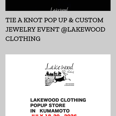
アルメニア (AMD դր.)
アンギラ (XCD $)
TIE A KNOT POP UP & CUSTOM
アンゴラ (JPY ¥)
JEWELRY EVENT @LAKEWOOD
アンティグア・バーブ
CLOTHING
ーダ (XCD $)
アンドラ (EUR €)
イエメン (YER ﷼)
イギリス (GBP £)
イスラエル (ILS ₪)
イタリア (EUR €)
イラク (JPY ¥)
インド (INR ₹)