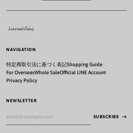
カザフスタン (KZT ₸)
カタール (QAR ر.ق)
カナダ (CAD $)
カメルーン (XAF CFA)
NAVIGATION
カンボジア (KHR ៛)
特定商取引法に基づく表記
Shopping Guide
カーボベルデ (CVE $)
For Overseas
Whole Sale
Official LINE Account
ガイアナ (GYD $)
Privacy Policy
ガボン (XOF Fr)
NEWSLETTER
ガンビア (GMD D)
Email
ガーナ (JPY ¥)
SUBSCRIBE
Address
ガーンジー (GBP £)