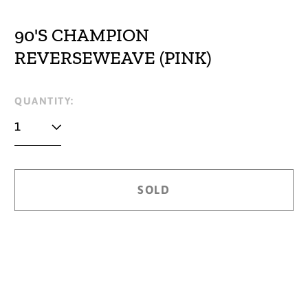
90'S CHAMPION
REVERSEWEAVE (PINK)
Regular
QUANTITY:
price
SOLD