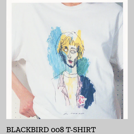
エスワティニ (JPY ¥)
エチオピア (ETB Br)
エリトリア (JPY ¥)
エルサルバドル (USD
$)
オマーン (JPY ¥)
オランダ (EUR €)
オランダ領カリブ
(USD $)
オーストラリア (AUD
$)
オーストリア (EUR €)
BLACKBIRD 008 T-SHIRT