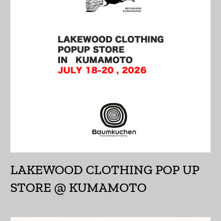
インド (INR ₹)
インドネシア (IDR Rp)
ウォリス・フツナ (XPF
Fr)
ウガンダ (UGX USh)
ウクライナ (UAH ₴)
ウズベキスタン (UZS
so'm)
ウルグアイ (UYU $U)
LAKEWOOD CLOTHING POP UP
エクアドル (USD $)
STORE @ KUMAMOTO
エジプト (EGP ج.م)
エストニア (EUR €)