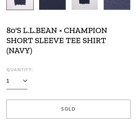
80'S L.L.BEAN × CHAMPION
SHORT SLEEVE TEE SHIRT
(NAVY)
Regular
QUANTITY:
price
SOLD