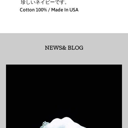
珍しいネイビーです。
アセンション島 (SHP
Cotton 100% / Made In USA
£)
アゼルバイジャン
(AZN ₼)
アフガニスタン (AFN
؋)
NEWS& BLOG
アメリカ合衆国 (USD
$)
アラブ首長国連邦
(AED د.إ)
アルジェリア (DZD
د.ج)
アルゼンチン (JPY ¥)
アルバ (AWG ƒ)