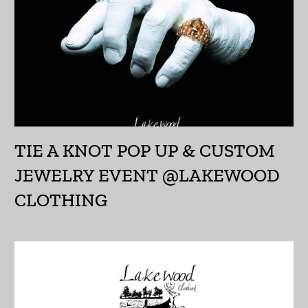
アルバニア (ALL L)
アルメニア (AMD դր.)
アンギラ (XCD $)
アンゴラ (JPY ¥)
アンティグア・バーブ
ーダ (XCD $)
TIE A KNOT POP UP & CUSTOM
アンドラ (EUR €)
JEWELRY EVENT @LAKEWOOD
CLOTHING
イエメン (YER ﷼)
イギリス (GBP £)
イスラエル (ILS ₪)
イタリア (EUR €)
イラク (JPY ¥)