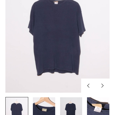
Previous
Next
slide
slide