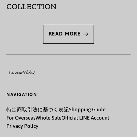
COLLECTION
オーランド諸島 (EUR
€)
カザフスタン (KZT ₸)
READ MORE
カタール (QAR ر.ق)
カナダ (CAD $)
カメルーン (XAF CFA)
カンボジア (KHR ៛)
カーボベルデ (CVE $)
NAVIGATION
ガイアナ (GYD $)
特定商取引法に基づく表記
Shopping Guide
ガボン (XOF Fr)
For Overseas
Whole Sale
Official LINE Account
ガンビア (GMD D)
Privacy Policy
ガーナ (JPY ¥)