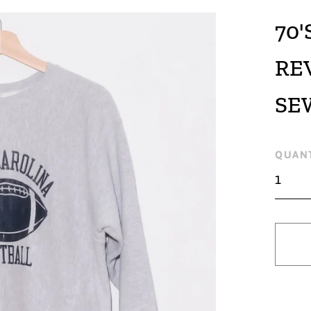
70
RE
SE
Regu
QUANT
pric