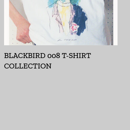
イギリス (GBP £)
イスラエル (ILS ₪)
イタリア (EUR €)
イラク (JPY ¥)
BLACKBIRD 008 T-SHIRT
インド (INR ₹)
COLLECTION
インドネシア (IDR Rp)
ウォリス・フツナ (XPF
Fr)
ウガンダ (UGX USh)
ウクライナ (UAH ₴)
ウズベキスタン (UZS
so'm)