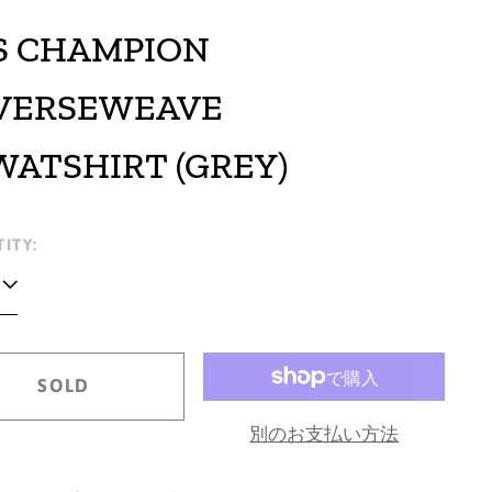
'S CHAMPION
VERSEWEAVE
WATSHIRT (GREY)
lar
ITY:
e
SOLD
別のお支払い方法