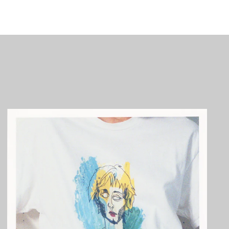
アルジェリア (DZD
د.ج)
アルゼンチン (JPY ¥)
アルバ (AWG ƒ)
アルバニア (ALL L)
アルメニア (AMD դր.)
アンギラ (XCD $)
アンゴラ (JPY ¥)
アンティグア・バーブ
ーダ (XCD $)
アンドラ (EUR €)
イエメン (YER ﷼)