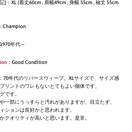
記)：XL (着丈60cm , 肩幅49cm , 身幅 55cm , 袖丈 55cm
アイスランド (ISK kr)
：Champion
アイルランド (EUR €)
1970年代～
アセンション島 (SHP
£)
ion
：Good Condition
アゼルバイジャン
(AZN ₼)
：70年代のリバースウィーブ。XLサイズで、サイズ感
アフガニスタン (AFN
プリントのワレもないとてもよい個体です、
؋)
グです。
や一部にうっすらと汚れがありますが、目立たず、
アメリカ合衆国 (USD
ィションは良好かと思われます。
$)
かクオリティが高いと思います。是非。
アラブ首長国連邦
(AED د.إ)