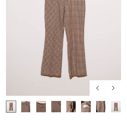
Previous
Next
slide
slide