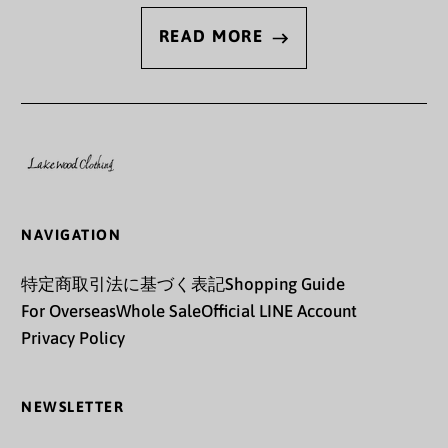
€)
READ MORE
カザフスタン (KZT ₸)
カタール (QAR ر.ق)
カナダ (CAD $)
カメルーン (XAF CFA)
カンボジア (KHR ៛)
NAVIGATION
カーボベルデ (CVE $)
特定商取引法に基づく表記
Shopping Guide
ガイアナ (GYD $)
For Overseas
Whole Sale
Official LINE Account
ガボン (XOF Fr)
Privacy Policy
ガンビア (GMD D)
NEWSLETTER
ガーナ (JPY ¥)
Email