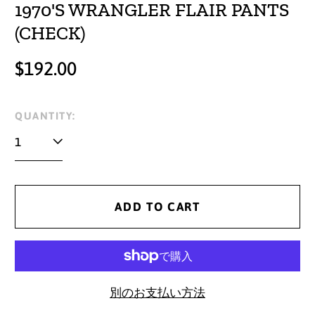
1970'S WRANGLER FLAIR PANTS
(CHECK)
Regular
$192.00
price
QUANTITY:
ADD TO CART
別のお支払い方法