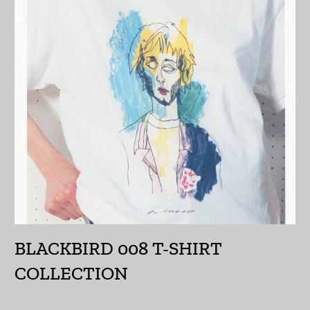
エスワティニ (JPY ¥)
エチオピア (ETB Br)
エリトリア (JPY ¥)
エルサルバドル (USD
$)
オマーン (JPY ¥)
オランダ (EUR €)
オランダ領カリブ
(USD $)
オーストラリア (AUD
BLACKBIRD 008 T-SHIRT
$)
COLLECTION
オーストリア (EUR €)
オーランド諸島 (EUR