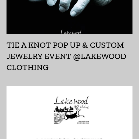
アルメニア (AMD դր.)
アンギラ (XCD $)
アンゴラ (JPY ¥)
TIE A KNOT POP UP & CUSTOM
アンティグア・バーブ
JEWELRY EVENT @LAKEWOOD
ーダ (XCD $)
CLOTHING
アンドラ (EUR €)
イエメン (YER ﷼)
イギリス (GBP £)
イスラエル (ILS ₪)
イタリア (EUR €)
イラク (JPY ¥)