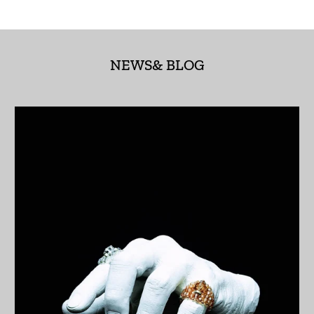
£)
アゼルバイジャン
(AZN ₼)
NEWS& BLOG
アフガニスタン (AFN
؋)
アメリカ合衆国 (USD
$)
アラブ首長国連邦
(AED د.إ)
アルジェリア (DZD
د.ج)
アルゼンチン (JPY ¥)
アルバ (AWG ƒ)
アルバニア (ALL L)