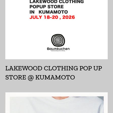
インド (INR ₹)
インドネシア (IDR Rp)
ウォリス・フツナ (XPF
Fr)
ウガンダ (UGX USh)
ウクライナ (UAH ₴)
ウズベキスタン (UZS
so'm)
LAKEWOOD CLOTHING POP UP
ウルグアイ (UYU $U)
STORE @ KUMAMOTO
エクアドル (USD $)
エジプト (EGP ج.م)
エストニア (EUR €)