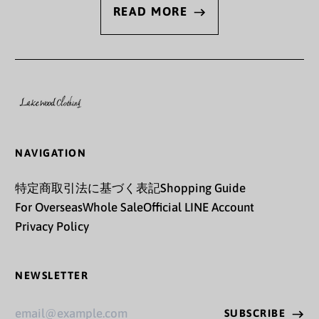
€)
READ MORE
カザフスタン (KZT ₸)
カタール (QAR ر.ق)
カナダ (CAD $)
カメルーン (XAF CFA)
カンボジア (KHR ៛)
NAVIGATION
カーボベルデ (CVE $)
特定商取引法に基づく表記
Shopping Guide
ガイアナ (GYD $)
For Overseas
Whole Sale
Official LINE Account
Privacy Policy
ガボン (XOF Fr)
ガンビア (GMD D)
NEWSLETTER
ガーナ (JPY ¥)
Email
SUBSCRIBE
ガーンジー (GBP £)