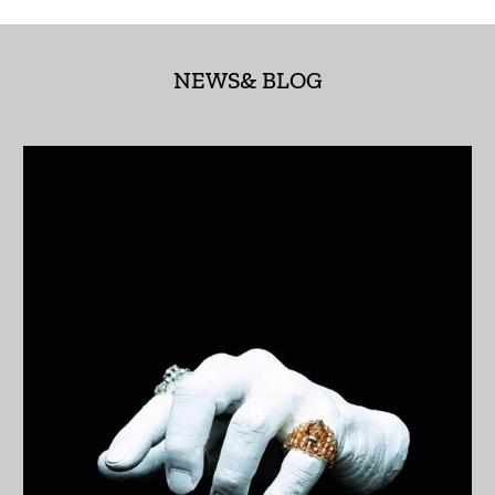
アゼルバイジャン
(AZN ₼)
NEWS& BLOG
アフガニスタン (AFN
؋)
アメリカ合衆国 (USD
$)
アラブ首長国連邦
(AED د.إ)
アルジェリア (DZD
د.ج)
アルゼンチン (JPY ¥)
アルバ (AWG ƒ)
アルバニア (ALL L)