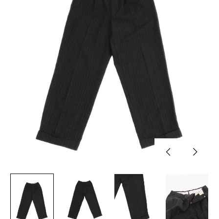
Previous
Next
slide
slide