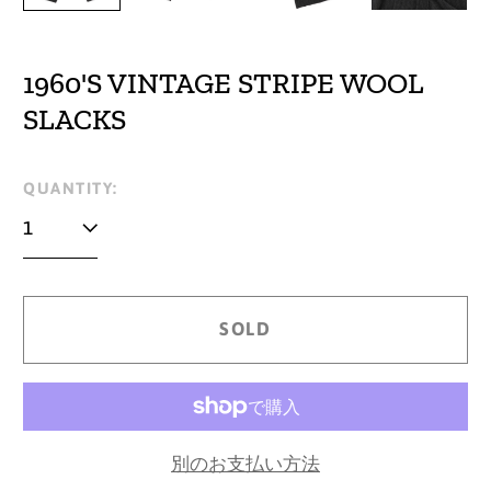
1960'S VINTAGE STRIPE WOOL
SLACKS
Regular
QUANTITY:
price
SOLD
別のお支払い方法