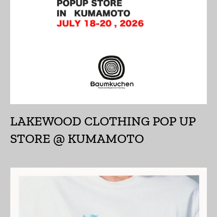
インドネシア (IDR Rp)
ウォリス・フツナ (XPF
Fr)
ウガンダ (UGX USh)
ウクライナ (UAH ₴)
ウズベキスタン (UZS
LAKEWOOD CLOTHING POP UP
so'm)
STORE @ KUMAMOTO
ウルグアイ (UYU $U)
エクアドル (USD $)
エジプト (EGP ج.م)
エストニア (EUR €)
エスワティニ (JPY ¥)