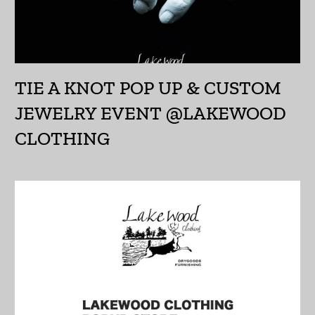
アルメニア (AMD դր.)
アンギラ (XCD $)
アンゴラ (JPY ¥)
TIE A KNOT POP UP & CUSTOM
アンティグア・バーブ
JEWELRY EVENT @LAKEWOOD
ーダ (XCD $)
CLOTHING
アンドラ (EUR €)
イエメン (YER ﷼)
イギリス (GBP £)
イスラエル (ILS ₪)
イタリア (EUR €)
イラク (JPY ¥)
インド (INR ₹)