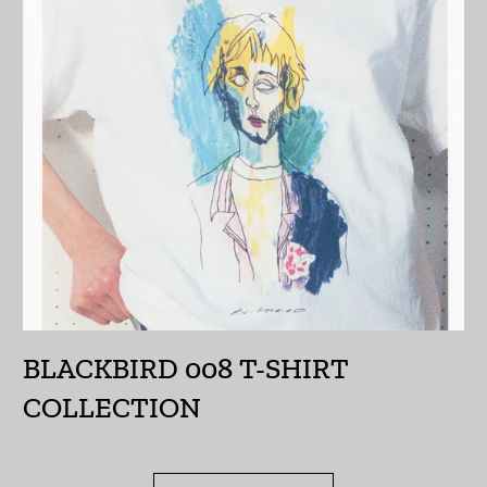
エチオピア (ETB Br)
エリトリア (JPY ¥)
エルサルバドル (USD
$)
オマーン (JPY ¥)
オランダ (EUR €)
オランダ領カリブ
(USD $)
オーストラリア (AUD
BLACKBIRD 008 T-SHIRT
$)
COLLECTION
オーストリア (EUR €)
オーランド諸島 (EUR