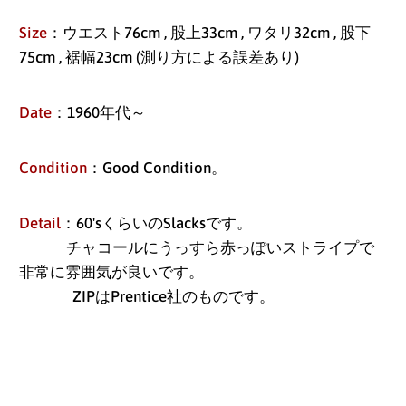
Size
：ウエスト76cm , 股上33cm , ワタリ32cm , 股下
75cm , 裾幅23cm (測り方による誤差あり)
Date
：1960年代～
Condition
：Good Condition。
Detail
：60'sくらいのSlacksです。
チャコールにうっすら赤っぽいストライプで
非常に雰囲気が良いです。
ZIPはPrentice社のものです。
アイスランド (ISK kr)
アイルランド (EUR €)
アセンション島 (SHP
£)