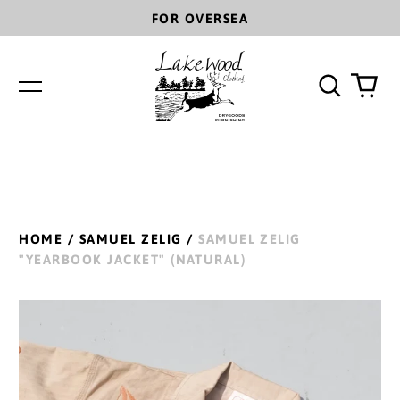
FOR OVERSEA
Search
0
Menu
our
ite
site
HOME
/
SAMUEL ZELIG
/
SAMUEL ZELIG
"YEARBOOK JACKET" (NATURAL)