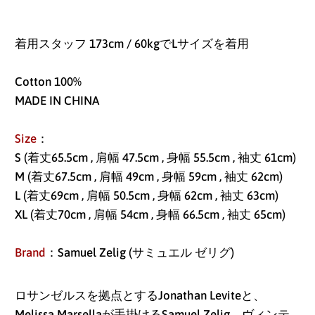
アセンション島 (SHP
£)
着用スタッフ 173cm / 60kgでLサイズを着用
アゼルバイジャン
(AZN ₼)
Cotton 100%
アフガニスタン (AFN
MADE IN CHINA
؋)
Size
：
アメリカ合衆国 (USD
S (着丈65.5cm , 肩幅 47.5cm , 身幅 55.5cm , 袖丈 61cm)
$)
M (着丈67.5cm , 肩幅 49cm , 身幅 59cm , 袖丈 62cm)
アラブ首長国連邦
L (着丈69cm , 肩幅 50.5cm , 身幅 62cm , 袖丈 63cm)
(AED د.إ)
XL (着丈70cm , 肩幅 54cm , 身幅 66.5cm , 袖丈 65cm)
アルジェリア (DZD
د.ج)
Brand
：Samuel Zelig (サミュエル ゼリグ)
アルゼンチン (JPY ¥)
ロサンゼルスを拠点とするJonathan Leviteと、
アルバ (AWG ƒ)
Melissa Marsellaが手掛けるSamuel Zelig。ヴィンテ