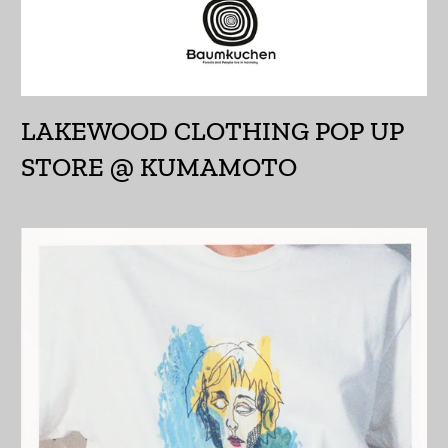
オーランド諸島 (EUR
€)
カザフスタン (KZT ₸)
カタール (QAR ر.ق)
LAKEWOOD CLOTHING POP UP
STORE @ KUMAMOTO
カナダ (CAD $)
カメルーン (XAF CFA)
カンボジア (KHR ៛)
カーボベルデ (CVE $)
ガイアナ (GYD $)
ガボン (XOF Fr)
ガンビア (GMD D)
ガーナ (JPY ¥)