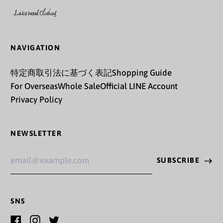
クロアチア (EUR €)
グアテマラ (GTQ Q)
NAVIGATION
グアドループ (EUR €)
特定商取引法に基づく表記
Shopping Guide
グリーンランド (DKK
kr.)
For Overseas
Whole Sale
Official LINE Account
Privacy Policy
グレナダ (XCD $)
ケイマン諸島 (KYD $)
NEWSLETTER
ケニア (KES KSh)
Email
SUBSCRIBE
ココス(キーリング)諸
Address
島 (AUD $)
コスタリカ (CRC ₡)
SNS
コソボ (EUR €)