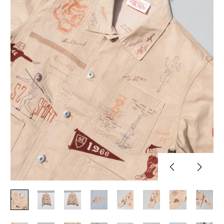
Previous
Next
slide
slide