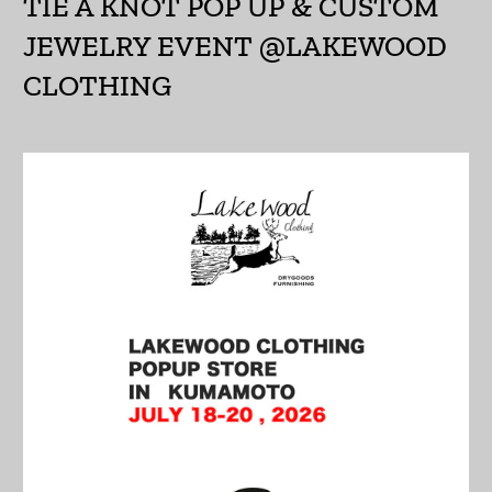
TIE A KNOT POP UP & CUSTOM
JEWELRY EVENT @LAKEWOOD
エスワティニ (JPY ¥)
CLOTHING
エチオピア (ETB Br)
エリトリア (JPY ¥)
エルサルバドル (USD
$)
オマーン (JPY ¥)
オランダ (EUR €)
オランダ領カリブ
(USD $)
オーストラリア (AUD
$)
オーストリア (EUR €)