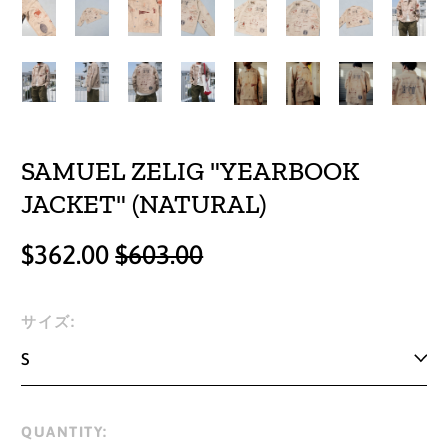
SAMUEL ZELIG "YEARBOOK
JACKET" (NATURAL)
Regular
Sale
$362.00
$603.00
price
price
サイズ:
QUANTITY: