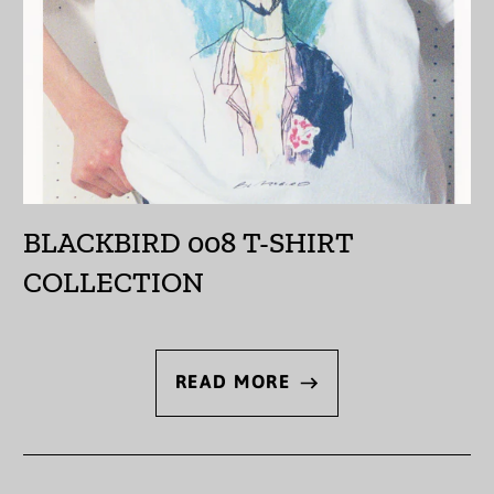
ガーンジー (GBP £)
キプロス (EUR €)
キュラソー (ANG ƒ)
キリバス (JPY ¥)
キルギス (KGS som)
BLACKBIRD 008 T-SHIRT
ギニア (GNF Fr)
COLLECTION
ギニアビサウ (XOF Fr)
ギリシャ (EUR €)
READ MORE
クウェート (JPY ¥)
クック諸島 (NZD $)
クリスマス島 (AUD $)