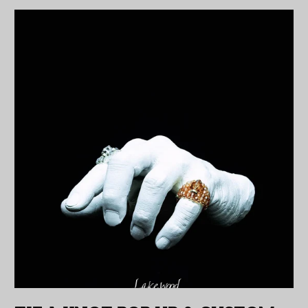
イラク (JPY ¥)
インド (INR ₹)
インドネシア (IDR Rp)
ウォリス・フツナ (XPF
Fr)
ウガンダ (UGX USh)
ウクライナ (UAH ₴)
ウズベキスタン (UZS
so'm)
ウルグアイ (UYU $U)
エクアドル (USD $)
エジプト (EGP ج.م)
エストニア (EUR €)