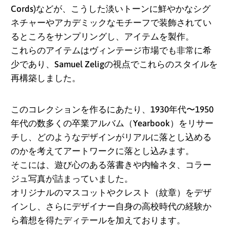
Cords)などが、こうした淡いトーンに鮮やかなシグ
ネチャーやアカデミックなモチーフで装飾されてい
るところをサンプリングし、アイテムを製作。
これらのアイテムはヴィンテージ市場でも非常に希
少であり、Samuel Zeligの視点でこれらのスタイルを
再構築しました。
このコレクションを作るにあたり、1930年代〜1950
年代の数多くの卒業アルバム（Yearbook）をリサー
チし、どのようなデザインがリアルに落とし込める
のかを考えてアートワークに落とし込みます。
そこには、遊び心のある落書きや内輪ネタ、コラー
ジュ写真が詰まっていました。
オリジナルのマスコットやクレスト（紋章）をデザ
アイスランド (ISK kr)
インし、さらにデザイナー自身の高校時代の経験か
アイルランド (EUR €)
ら着想を得たディテールを加えております。