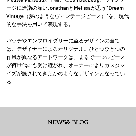
ージに造詣の深いJonathanとMelissaが思
う”Dream
アルバニア (ALL L)
Vintage（夢のようなヴィンテージピース）”を、
現代
アルメニア (AMD դր.)
的な手法を用いて表現する。
アンギラ (XCD $)
パッチやエンブロイダリーに至るデザインの全て
アンゴラ (JPY ¥)
は、
デザイナーによるオリジナル。
ひとつひとつの
アンティグア・バーブ
作風が異なるアートワークは、
まるで一つのピース
ーダ (XCD $)
が何世代にも受け継がれ、
オーナーによりカスタマ
イズが施されてきたかのようなデザインと
なってい
アンドラ (EUR €)
る。
イエメン (YER ﷼)
イギリス (GBP £)
イスラエル (ILS ₪)
NEWS& BLOG
イタリア (EUR €)