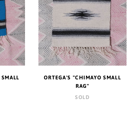
イタリア (EUR €)
イラク (JPY ¥)
インド (INR ₹)
インドネシア (IDR Rp)
ウォリス・フツナ (XPF
Fr)
ウガンダ (UGX USh)
 SMALL
ORTEGA'S "CHIMAYO SMALL
ウクライナ (UAH ₴)
RAG"
SOLD
ウズベキスタン (UZS
so'm)
ウルグアイ (UYU $U)
エクアドル (USD $)