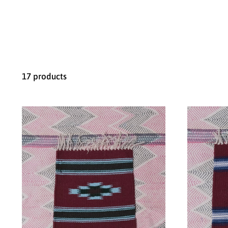
17 products
ORTEGA'S
"CHIMAYO
SMALL
RAG"