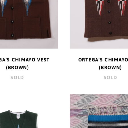
GA'S CHIMAYO VEST
ORTEGA'S CHIMAYO
(BROWN)
(BROWN)
SOLD
SOLD
ORTEGA'S
ORTEG
CHIMAYO
"CHIM
VEST
SMALL
(GREEN)
RAG"