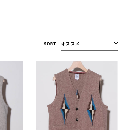
SORT
A'S
ORTEGA'S
YO
CHIMAYO
VEST
(NATURAL)