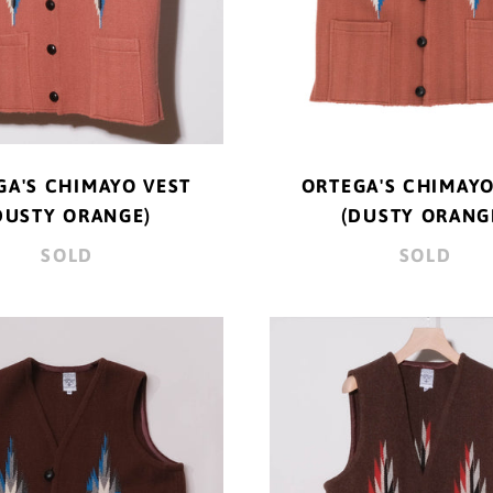
GA'S CHIMAYO VEST
ORTEGA'S CHIMAYO
DUSTY ORANGE)
(DUSTY ORANG
SOLD
SOLD
ORTEGA'S
ORTEG
CHIMAYO
CHIMA
VEST
VEST
(BROWN)
(BROW