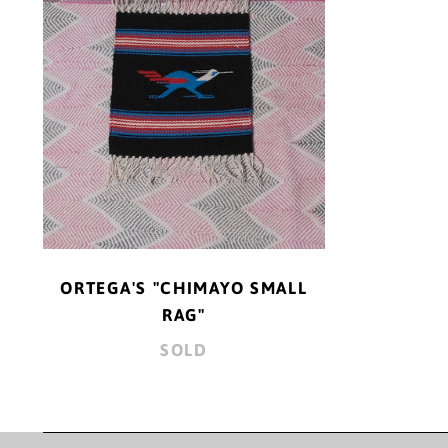
RAG"
ORTEGA'S "CHIMAYO SMALL
RAG"
SOLD