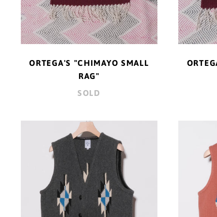
ORTEGA'S "CHIMAYO SMALL
ORTEG
RAG"
SOLD
ORTEGA'S
CHIMAYO
VEST
(CHARCOAL)