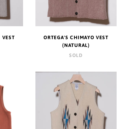
 VEST
ORTEGA'S CHIMAYO VEST
(NATURAL)
SOLD
A'S
ORTEGA'S
YO
CHIMAYO
VEST
Y
(WHITE)
E)
アイスランド (ISK kr)