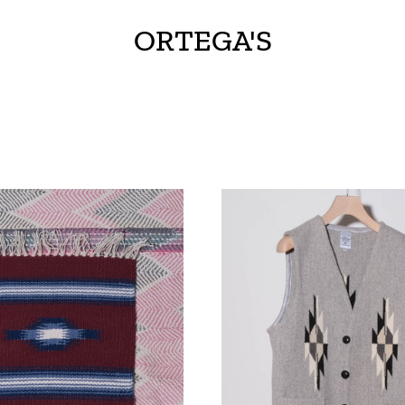
ORTEGA'S
ORTEGA'S
ORTEG
"CHIMAYO
CHIMA
SMALL
VEST
RAG"
(GREY)