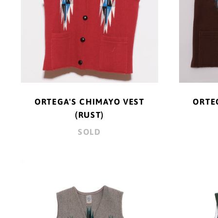
ORTEGA'S CHIMAYO VEST
ORTE
(RUST)
SOLD
60'S
ORTEGA'S
CHIMAYO
VEST
(GREY)