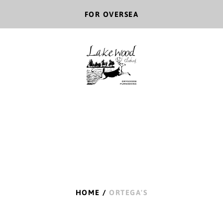
FOR OVERSEA
HOME
/
ORTEGA'S