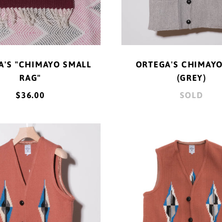
A'S "CHIMAYO SMALL
ORTEGA'S CHIMAYO
RAG"
(GREY)
$36.00
SOLD
ORTEGA'S
ORTEG
CHIMAYO
CHIMA
VEST
VEST
(DUSTY
(DUST
ORANGE)
ORANG