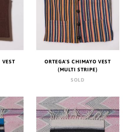
アルバ (AWG ƒ)
アルバニア (ALL L)
アルメニア (AMD դր.)
アンギラ (XCD $)
アンゴラ (JPY ¥)
 VEST
ORTEGA'S CHIMAYO VEST
アンティグア・バーブ
(MULTI STRIPE)
ーダ (XCD $)
SOLD
アンドラ (EUR €)
イエメン (YER ﷼)
A'S
ORTEGA'S
AYO
"CHIMAYO
イギリス (GBP £)
SMALL
イスラエル (ILS ₪)
RAG"