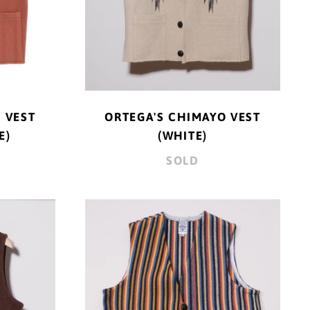
アイルランド (EUR €)
アセンション島 (SHP
£)
アゼルバイジャン
(AZN ₼)
 VEST
ORTEGA'S CHIMAYO VEST
アフガニスタン (AFN
E)
(WHITE)
؋)
SOLD
アメリカ合衆国 (USD
$)
A'S
ORTEGA'S
アラブ首長国連邦
YO
CHIMAYO
(AED د.إ)
VEST
アルジェリア (DZD
N)
(MULTI
د.ج)
STRIPE)
アルゼンチン (JPY ¥)