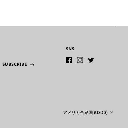
インド (INR ₹)
インドネシア (IDR Rp)
ウォリス・フツナ (XPF
Fr)
SNS
ウガンダ (UGX USh)
ウクライナ (UAH ₴)
SUBSCRIBE
Facebook
Instagram
Twitter
ss
ウズベキスタン (UZS
so'm)
ウルグアイ (UYU $U)
エクアドル (USD $)
Country/region
アメリカ合衆国 (USD $)
エジプト (EGP ج.م)
エストニア (EUR €)