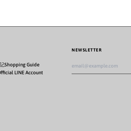
NEWSLETTER
Email
記
Shopping Guide
Addre
fficial LINE Account