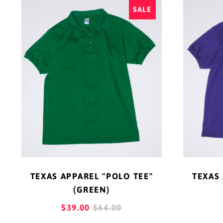
SALE
APPAREL
"POLO
TEE"
(GREEN)
TEXAS APPAREL "POLO TEE"
TEXAS 
(GREEN)
REGULAR
$39.00
$64.00
PRICE