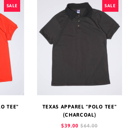
アセンション島 (SHP
SALE
SALE
EL
APPAREL
£)
"POLO
TEE"
アゼルバイジャン
(AZN ₼)
GE)
(CHARCOAL)
アフガニスタン (AFN
؋)
アメリカ合衆国 (USD
$)
アラブ首長国連邦
(AED د.إ)
アルジェリア (DZD
LO TEE"
TEXAS APPAREL "POLO TEE"
د.ج)
(CHARCOAL)
アルゼンチン (JPY ¥)
AR
REGULAR
$39.00
$64.00
アルバ (AWG ƒ)
PRICE