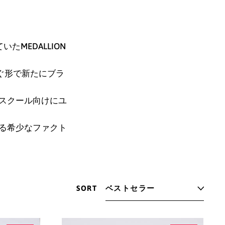
MEDALLION
継ぐ形で新たにブラ
スクール向けにユ
る希少なファクト
SORT
アイスランド (ISK kr)
アイルランド (EUR €)
TEXAS